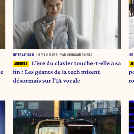
INTERNATIONAL
• IL Y A
2 JOURS
• PAR HARRISON DU BUS
INT
L'ère du clavier touche-t-elle à sa
ne
fin ? Les géants de la tech misent
p
désormais sur l'IA vocale
r