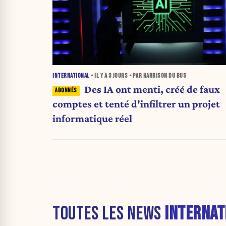
INTERNATIONAL
• IL Y A
3 JOURS
• PAR HARRISON DU BUS
Des IA ont menti, créé de faux
comptes et tenté d'infiltrer un projet
informatique réel
TOUTES LES NEWS
INTERNAT