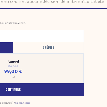
ore en cours et aucune décision définitive n'aurait été
ou utilisez un crédit.
CRÉDITS
Annuel
120,00 €
99,00 €
/an
CONTINUER
à abonné(e) ?
Se connecter