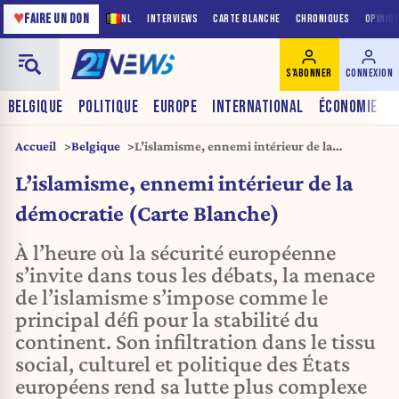
♥
FAIRE UN DON
NL
INTERVIEWS
CARTE BLANCHE
CHRONIQUES
OPINIO
S'ABONNER
CONNEXION
BELGIQUE
POLITIQUE
EUROPE
INTERNATIONAL
ÉCONOMIE
Accueil
Belgique
L’islamisme, ennemi intérieur de la
démocratie (Carte Blanche)
L’islamisme, ennemi intérieur de la
démocratie (Carte Blanche)
À l’heure où la sécurité européenne
s’invite dans tous les débats, la menace
de l’islamisme s’impose comme le
principal défi pour la stabilité du
continent. Son infiltration dans le tissu
social, culturel et politique des États
européens rend sa lutte plus complexe