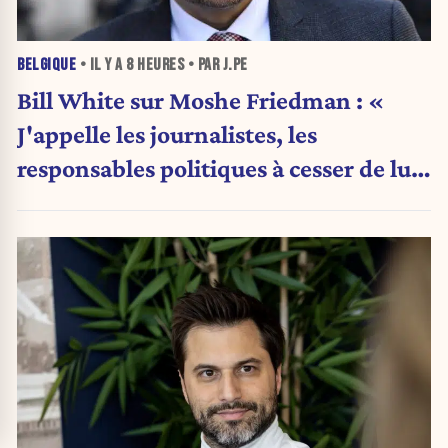
BELGIQUE
• IL Y A
8 HEURES
• PAR J.PE
Bill White sur Moshe Friedman : «
J'appelle les journalistes, les
responsables politiques à cesser de lui
attribuer une autorité religieuse »