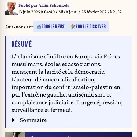
on the Muslim Brotherhood, he wishes to put in place to "tackle Islamist
Publié par
Alain Schenkels
ecosystems", during a trip to the Hauts-de-Seine prefecture in Nanterre
13 juin 2025 à 04:40
• Mis à jour le
25 février 2026 à 21:32
near Paris, France on May 26, 2025. Photo by Alexis
Jumeau/ABACAPRESS.COM
Suis-nous sur
GOOGLE NEWS
GOOGLE DISCOVER
DE L'ARTICLE
RÉSUMÉ
L’islamisme s’infiltre en Europe via Frères
musulmans, écoles et associations,
menaçant la laïcité et la démocratie.
L'auteur dénonce radicalisation,
importation du conflit israélo-palestinien
par l’extrême gauche, antisémitisme et
complaisance judiciaire. Il urge répression,
surveillance et fermeté.
Sommaire