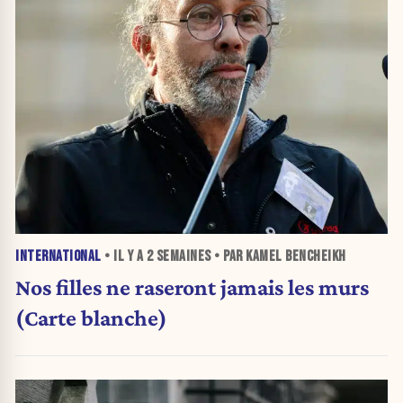
INTERNATIONAL
• IL Y A
2 SEMAINES
• PAR KAMEL BENCHEIKH
Nos filles ne raseront jamais les murs
(Carte blanche)