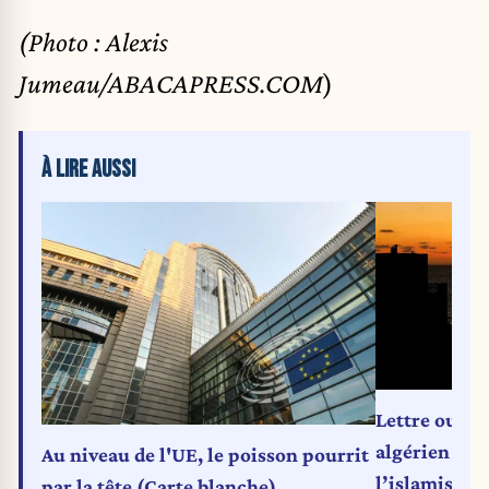
(Photo : Alexis
Jumeau/ABACAPRESS.COM
)
À LIRE AUSSI
Lettre ouver
algérien à la
Au niveau de l'UE, le poisson pourrit
l’islamisme 
par la tête (Carte blanche)