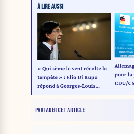
À LIRE AUSSI
Allemag
« Qui sème le vent récolte la
pour la 
tempête » : Elio Di Rupo
CDU/CS
répond à Georges-Louis
nationa
Bouchez après les menaces de
mort contre le président du
PARTAGER CET ARTICLE
MR