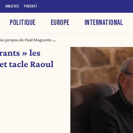
S
ANALYSES
PODCAST
POLITIQUE
EUROPE
INTERNATIONAL
les propos de Paul Magnette et
ants » les
et tacle Raoul