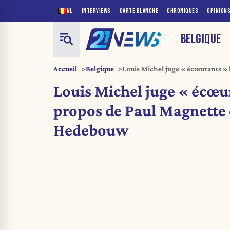
NL
INTERVIEWS
CARTE BLANCHE
CHRONIQUES
OPINION
BELGIQUE
Accueil
Belgique
Louis Michel juge « écœurants » 
tacle Raoul Hedebouw
Louis Michel juge « écœur
propos de Paul Magnette 
Hedebouw