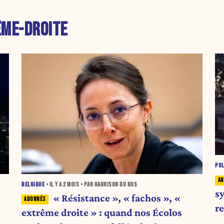
ME-DROITE
POL
BELGIQUE
• IL Y A
2 MOIS
• PAR HARRISON DU BUS
sy
« Résistance », « fachos », «
r
extrême droite » : quand nos Écolos