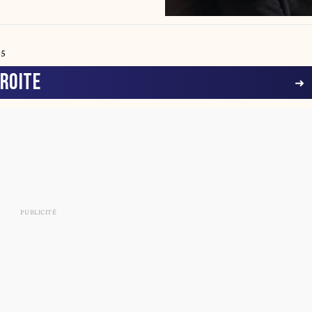
55
ROITE