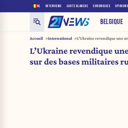
NL
INTERVIEWS
CARTE BLANCHE
CHRONIQUES
OPINION
BELGIQUE
Accueil
International
L’Ukraine revendique une at
militaires russes
L’Ukraine revendique une
sur des bases militaires r