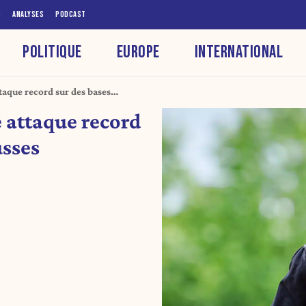
S
ANALYSES
PODCAST
POLITIQUE
EUROPE
INTERNATIONAL
taque record sur des bases
 attaque record
usses