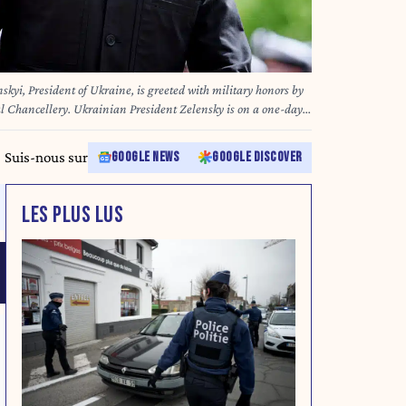
kyi, President of Ukraine, is greeted with military honors by
al Chancellery. Ukrainian President Zelensky is on a one-day
y Nietfeld/dpa
Suis-nous sur
GOOGLE NEWS
GOOGLE DISCOVER
LES PLUS LUS