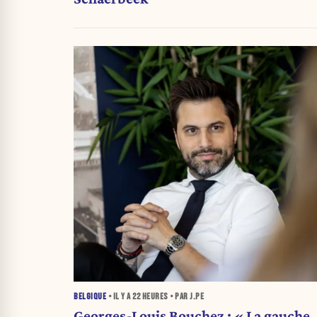
BELGIQUE
• IL Y A
22 HEURES
• PAR J.PE
Georges-Louis Bouchez : « La gauche