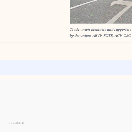
Trade union members and supporters t
by the unions ABVV-FGTB, ACV-CSC a
railway station and march through the 
reforms, pressure on unemployed and s
power. … Brussels, Belgium 12 May 2