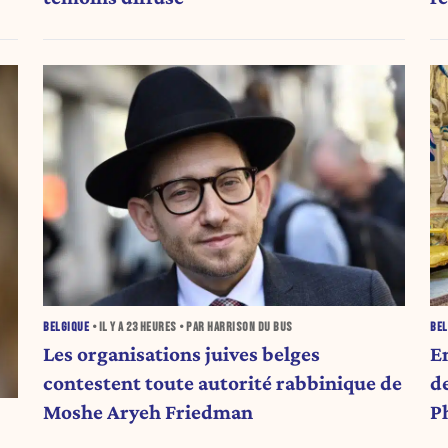
at
BELGIQUE
• IL Y A
23 HEURES
• PAR HARRISON DU BUS
BEL
Les organisations juives belges
E
contestent toute autorité rabbinique de
des gu
Moshe Aryeh Friedman
Ph