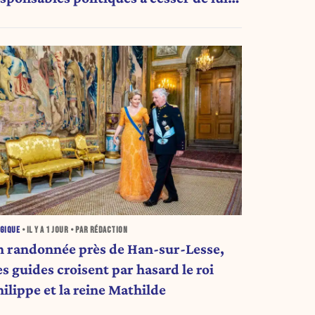
tribuer une autorité religieuse »
GIQUE
• IL Y A
1 JOUR
• PAR RÉDACTION
n randonnée près de Han-sur-Lesse,
ides croisent par hasard le roi
ilippe et la reine Mathilde