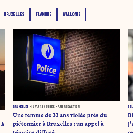
BRUXELLES
FLANDRE
WALLONIE
BRUXELLES
• IL Y A
13 HEURES
• PAR RÉDACTION
BEL
Une femme de 33 ans violée près du
B
piétonnier à Bruxelles : un appel à
J'
 à
témoins diffusé
re