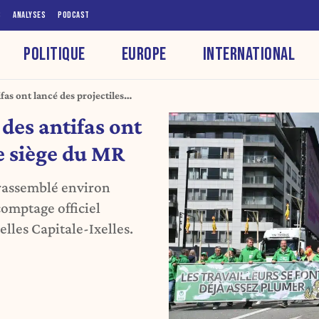
S
ANALYSES
PODCAST
POLITIQUE
EUROPE
INTERNATIONAL
fas ont lancé des projectiles
 des antifas ont
le siège du MR
 rassemblé environ
comptage officiel
lles Capitale-Ixelles.