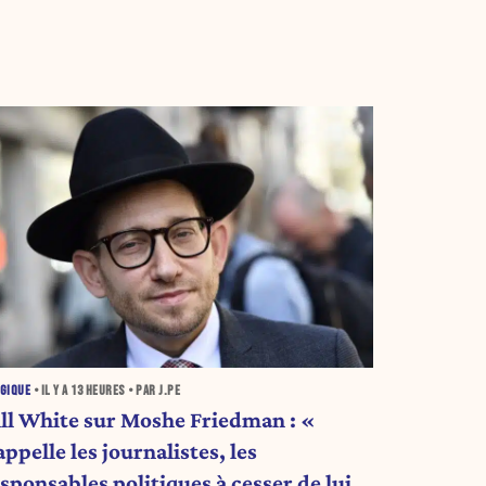
GIQUE
• IL Y A
13 HEURES
• PAR J.PE
ill White sur Moshe Friedman : «
appelle les journalistes, les
sponsables politiques à cesser de lui