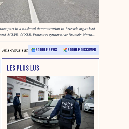
ake part in a national demonstration in Brussels organised
nd ACLVB-CGSLB. Protesters gather near Brussels-North
city centre towards Brussels-South station to oppose pension
ick workers, and policies affecting wages and purchasing
Suis-nous sur
GOOGLE NEWS
GOOGLE DISCOVER
026 Photo Werner Lerooy
LES PLUS LUS