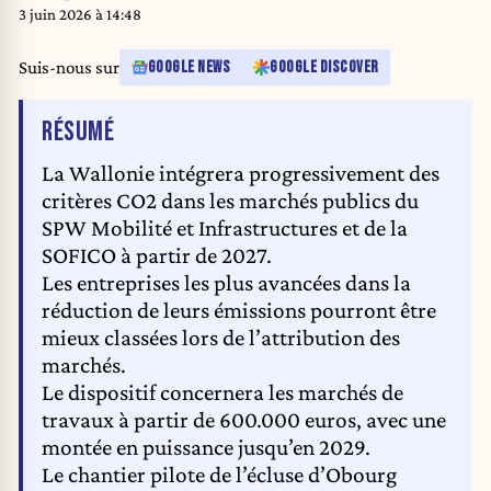
Jambes, Namur, Wednesday 16 October 2024. BELGA PHOTO BRUNO
3 juin 2026 à 14:48
FAHY
Suis-nous sur
GOOGLE NEWS
GOOGLE DISCOVER
DE L'ARTICLE
RÉSUMÉ
La Wallonie intégrera progressivement des
critères CO2 dans les marchés publics du
SPW Mobilité et Infrastructures et de la
SOFICO à partir de 2027.
Les entreprises les plus avancées dans la
réduction de leurs émissions pourront être
mieux classées lors de l’attribution des
marchés.
Le dispositif concernera les marchés de
travaux à partir de 600.000 euros, avec une
montée en puissance jusqu’en 2029.
Le chantier pilote de l’écluse d’Obourg