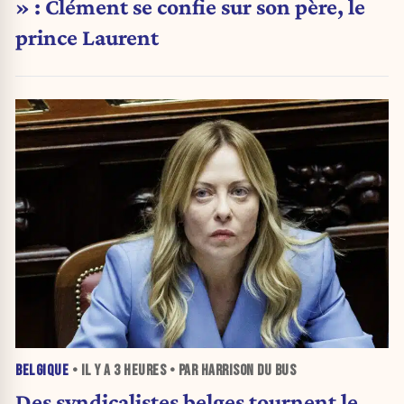
» : Clément se confie sur son père, le
prince Laurent
BELGIQUE
• IL Y A
3 HEURES
• PAR HARRISON DU BUS
Des syndicalistes belges tournent le