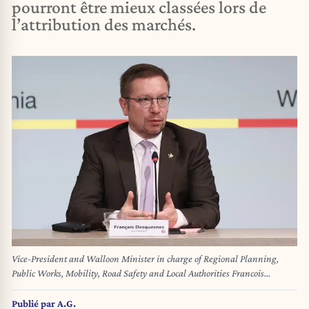
pourront être mieux classées lors de
l’attribution des marchés.
Vice-President and Walloon Minister in charge of Regional Planning,
Public Works, Mobility, Road Safety and Local Authorities Francois
Desquesnes pictured during a joint press conference of the Walloon
government and the Wallonia-Brussels Federation on the 2024 budget, in
Publié par
A.G.