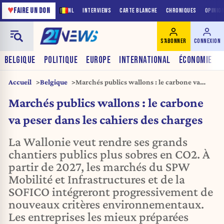
♥
FAIRE UN DON
NL
INTERVIEWS
CARTE BLANCHE
CHRONIQUES
OPINIO
S'ABONNER
CONNEXION
BELGIQUE
POLITIQUE
EUROPE
INTERNATIONAL
ÉCONOMIE
Accueil
Belgique
Marchés publics wallons : le carbone va
peser dans les cahiers des charges
Marchés publics wallons : le carbone
va peser dans les cahiers des charges
La Wallonie veut rendre ses grands
chantiers publics plus sobres en CO2. À
partir de 2027, les marchés du SPW
Mobilité et Infrastructures et de la
SOFICO intégreront progressivement de
nouveaux critères environnementaux.
Les entreprises les mieux préparées