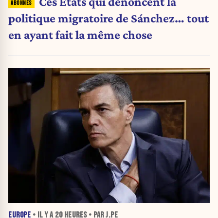
Ces États qui dénoncent la
politique migratoire de Sánchez… tout
en ayant fait la même chose
EUROPE
• IL Y A
20 HEURES
• PAR J.PE