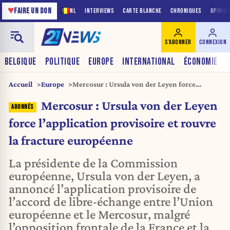
♥
FAIRE UN DON
NL
INTERVIEWS
CARTE BLANCHE
CHRONIQUES
OPINIO
S'ABONNER
CONNEXION
BELGIQUE
POLITIQUE
EUROPE
INTERNATIONAL
ÉCONOMIE
Accueil
Europe
Mercosur : Ursula von der Leyen force
l’application provisoire et rouvre la fracture
Mercosur : Ursula von der Leyen
européenne
force l’application provisoire et rouvre
la fracture européenne
La présidente de la Commission
européenne, Ursula von der Leyen, a
annoncé l’application provisoire de
l’accord de libre-échange entre l’Union
européenne et le Mercosur, malgré
l’opposition frontale de la France et la