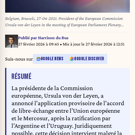
Belgium, Brussels, 27-04-2021. President of the European Commission
Ursula von der Leyen in the meeting of European Parliament Plenary
session - EU-UK Trade and Cooperation agreement and Future EU-UK
relations. Photograph by Jan Van De Ve. Belgique, Bruxelles, 27-04-2021.
Publié par
Harrison du Bus
Presidente de la Commission europeenne Ursula von der Leyen, lors de la
27 février 2026 à 09:45
• Mis à jour le
27 février 2026 à 12:51
reunion de la session pleniere du Parlement europeen - Accord de
commerce et de cooperation entre UE et le Royaume-Uni et futures
Suis-nous sur
GOOGLE NEWS
GOOGLE DISCOVER
relations entre UE et le Royaume-Uni. Photographie de Jan Van De Ve.
DE L'ARTICLE
RÉSUMÉ
La présidente de la Commission
européenne, Ursula von der Leyen, a
annoncé l’application provisoire de l’accord
de libre-échange entre l’Union européenne
et le Mercosur, après la ratification par
l’Argentine et l’Uruguay. Juridiquement
possible, cette décision intervient malgré la