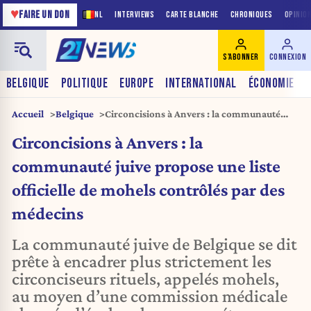
♥
FAIRE UN DON
NL
INTERVIEWS
CARTE BLANCHE
CHRONIQUES
OPINIO
S'ABONNER
CONNEXION
BELGIQUE
POLITIQUE
EUROPE
INTERNATIONAL
ÉCONOMIE
Accueil
Belgique
Circoncisions à Anvers : la communauté
juive propose une liste officielle de mohels
Circoncisions à Anvers : la
contrôlés par des médecins
communauté juive propose une liste
officielle de mohels contrôlés par des
médecins
La communauté juive de Belgique se dit
prête à encadrer plus strictement les
circonciseurs rituels, appelés mohels,
au moyen d’une commission médicale