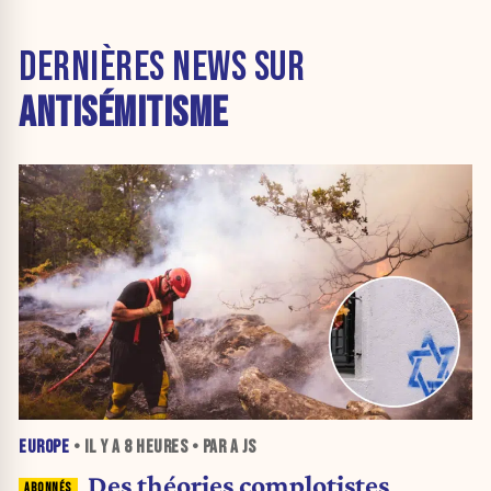
DERNIÈRES NEWS SUR
ANTISÉMITISME
EUROPE
• IL Y A
8 HEURES
• PAR A JS
Des théories complotistes