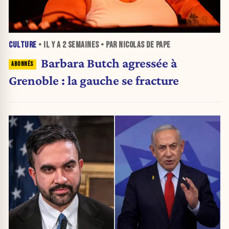
CULTURE
• IL Y A
2 SEMAINES
• PAR NICOLAS DE PAPE
Barbara Butch agressée à
Grenoble : la gauche se fracture