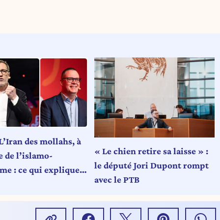
L’Iran des mollahs, à
« Le chien retire sa laisse » :
e de l’islamo-
le député Jori Dupont rompt
me : ce qui explique
avec le PTB
se de la gauche