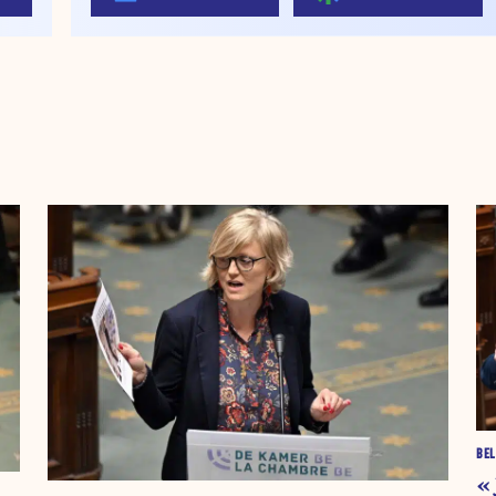
BEL
« 