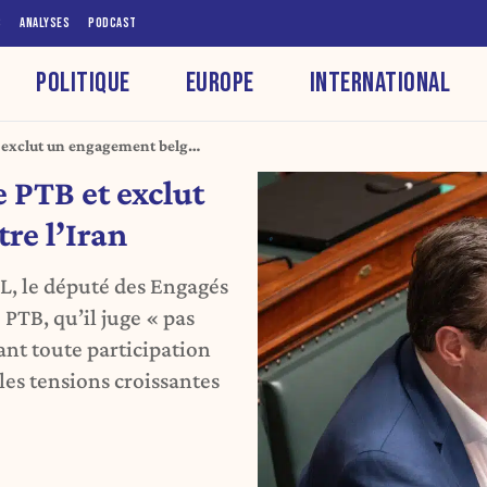
S
ANALYSES
PODCAST
POLITIQUE
EUROPE
INTERNATIONAL
t exclut un engagement belge
e PTB et exclut
re l’Iran
TL, le député des Engagés
PTB, qu’il juge « pas
ant toute participation
les tensions croissantes