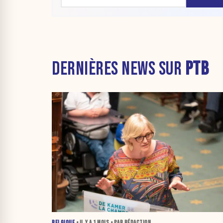
DERNIÈRES NEWS SUR
PTB
BELGIQUE
• IL Y A
1 MOIS
• PAR RÉDACTION