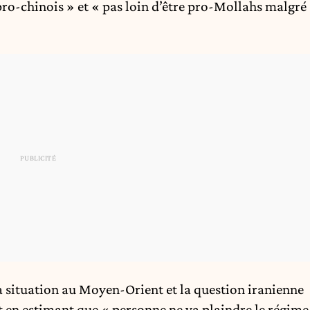
pro-chinois » et « pas loin d’être pro-Mollahs malgré
a situation au Moyen-Orient et la question iranienne
t en estimant que « personne ne va plaindre le régime