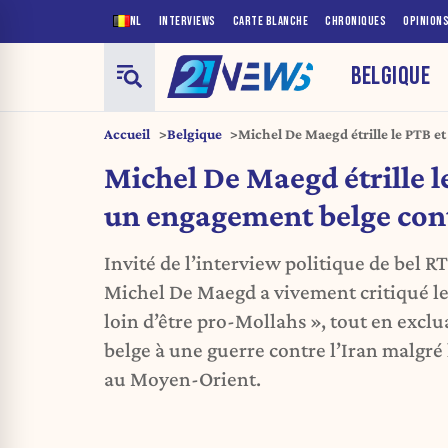
NL
INTERVIEWS
CARTE BLANCHE
CHRONIQUES
OPINION
BELGIQUE
Accueil
Belgique
Michel De Maegd étrille le PTB e
contre l’Iran
Michel De Maegd étrille l
un engagement belge cont
Invité de l’interview politique de bel R
Michel De Maegd a vivement critiqué le 
loin d’être pro-Mollahs », tout en exclu
belge à une guerre contre l’Iran malgré 
au Moyen-Orient.