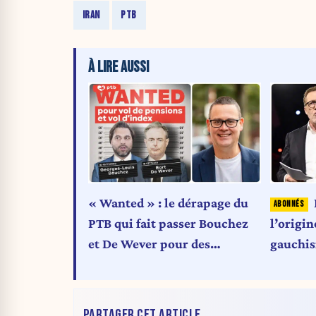
IRAN
PTB
À LIRE AUSSI
« Wanted » : le dérapage du
PTB qui fait passer Bouchez
l’origin
et De Wever pour des
gauchis
criminels
le malai
PARTAGER CET ARTICLE