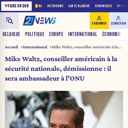
♥
FAIRE UN DON
NL
INTERVIEWS
CARTE BLANCHE
CHRONIQUES
OPINIO
S'ABONNER
CONNEXION
BELGIQUE
POLITIQUE
EUROPE
INTERNATIONAL
ÉCONOMIE
Accueil
International
Mike Waltz, conseiller américain à la
sécurité nationale, démissionne : il sera
Mike Waltz, conseiller américain à la
ambassadeur à l’ONU
sécurité nationale, démissionne : il
sera ambassadeur à l'ONU