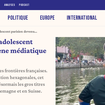
S
ANALYSES
PODCAST
POLITIQUE
EUROPE
INTERNATIONAL
lescent parisien devenu
étaire
adolescent
ène médiatique
s frontières françaises.
ation hexagonales, cet
sormais les gros titres
emagne et en Suisse.