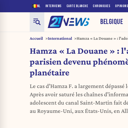
NL
INTERVIEWS
CARTE BLANCHE
CHRONIQUES
OPINION
BELGIQUE
Accueil
International
Hamza « La Douane » : l'ado
phénomène médiatique plan
Hamza « La Douane » : l'
parisien devenu phénom
planétaire
Le cas d’Hamza F. a largement dépassé le
Après avoir saturé les chaînes d’inform
adolescent du canal Saint-Martin fait dé
au Royaume-Uni, aux États-Unis, en All