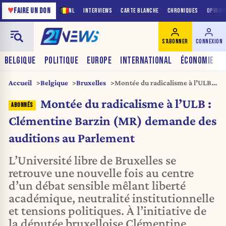
♥
FAIRE UN DON
NL
INTERVIEWS
CARTE BLANCHE
CHRONIQUES
OPINIO
S'ABONNER
CONNEXION
BELGIQUE
POLITIQUE
EUROPE
INTERNATIONAL
ÉCONOMIE
Accueil
Belgique
Bruxelles
Montée du radicalisme à l’ULB :
Clémentine Barzin (MR)
Montée du radicalisme à l’ULB :
demande des auditions au
Parlement
Clémentine Barzin (MR) demande des
auditions au Parlement
L’Université libre de Bruxelles se
retrouve une nouvelle fois au centre
d’un débat sensible mêlant liberté
académique, neutralité institutionnelle
et tensions politiques. À l’initiative de
la députée bruxelloise Clémentine