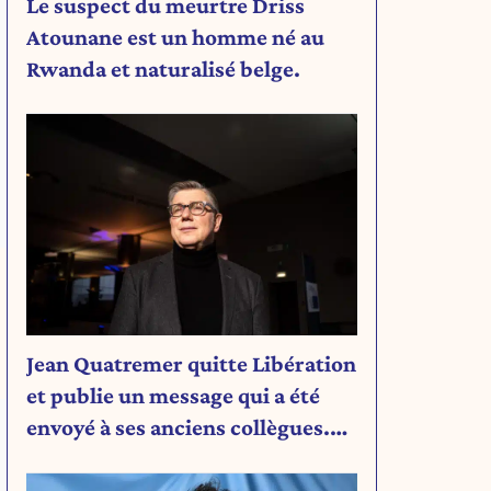
Le suspect du meurtre Driss
Atounane est un homme né au
Rwanda et naturalisé belge.
Jean Quatremer quitte Libération
et publie un message qui a été
envoyé à ses anciens collègues.
Découvrez son message.