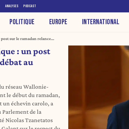
S
ANALYSES
PODCAST
POLITIQUE
EUROPE
INTERNATIONAL
n post sur le ramadan relance
ique : un post
 débat au
du réseau Wallonie-
t le début du ramadan,
un échevin carolo, a
u Parlement de la
té Nicolas Tzanetatos
 Galant sur le respect du