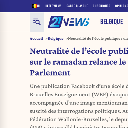
NL
INTERVIEWS
CARTE BLANCHE
CHRONIQUES
OPINION
BELGIQUE
Accueil
Belgique
Neutralité de l’école publique : u
le débat au Parlement
Neutralité de l’école publ
sur le ramadan relance le
Parlement
Une publication Facebook d’une école 
Bruxelles Enseignement (WBE) évoquan
accompagnée d’une image mentionnant 
suscité des interrogations politiques. A
Fédération Wallonie-Bruxelles, le dépu
(MR) a interpellé la ministre Jacqueline