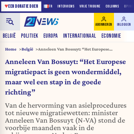
♥
EEN DONATIE DOEN
FR
INTERVIEWS
VRIJE TRIBUNE
COLUMNS
OPINI
ABONNEREN
INLOGGEN
BELGIË
POLITIEK
EUROPA
INTERNATIONAAL
ECONOMIE
Home
België
Anneleen Van Bossuyt: “Het Europese
migratiepact is geen wondermiddel, maar wel
Anneleen Van Bossuyt: “Het Europese
een stap in de goede richting”
migratiepact is geen wondermiddel,
maar wel een stap in de goede
richting”
Van de hervorming van asielprocedures
tot nieuwe migratiewetten: minister
Anneleen Van Bossuyt (N-VA) stond de
voorbije maanden vaak in de