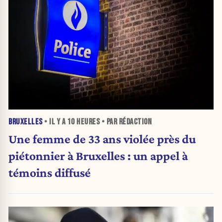
BRUXELLES
• IL Y A
10 HEURES
• PAR RÉDACTION
Une femme de 33 ans violée près du
piétonnier à Bruxelles : un appel à
témoins diffusé