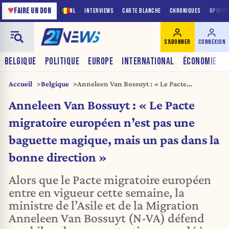
♥
FAIRE UN DON
NL
INTERVIEWS
CARTE BLANCHE
CHRONIQUES
OPINIO
S'ABONNER
CONNEXION
BELGIQUE
POLITIQUE
EUROPE
INTERNATIONAL
ÉCONOMIE
Accueil
Belgique
Anneleen Van Bossuyt : « Le Pacte
migratoire européen n’est pas une baguette
Anneleen Van Bossuyt : « Le Pacte
magique, mais un pas dans la bonne
direction »
migratoire européen n’est pas une
baguette magique, mais un pas dans la
bonne direction »
Alors que le Pacte migratoire européen
entre en vigueur cette semaine, la
ministre de l’Asile et de la Migration
Anneleen Van Bossuyt (N-VA) défend