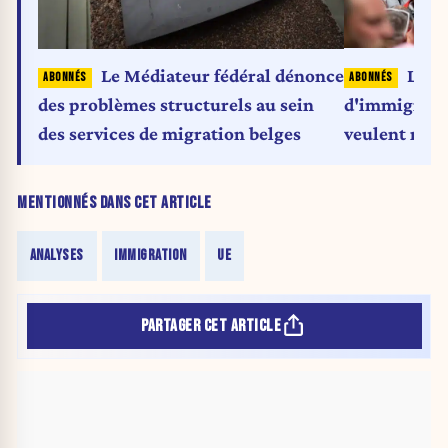
L'éc
Le Médiateur fédéral dénonce
d'immigratio
des problèmes structurels au sein
veulent moi
des services de migration belges
MENTIONNÉS DANS CET ARTICLE
ANALYSES
IMMIGRATION
UE
PARTAGER CET ARTICLE