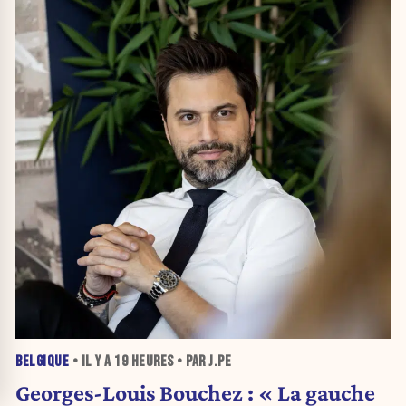
BELGIQUE
• IL Y A
19 HEURES
• PAR J.PE
Georges-Louis Bouchez : « La gauche