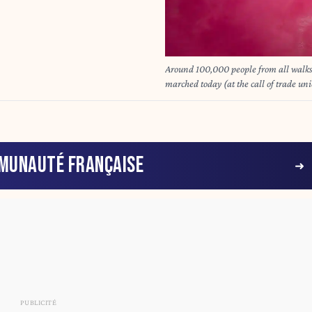
Around 100,000 people from all walks of
marched today (at the call of trade uni
measures taken by the so-called Arizona government. - 14/10/2025 - 
Landemard / Le Pictorium
MUNAUTÉ FRANÇAISE