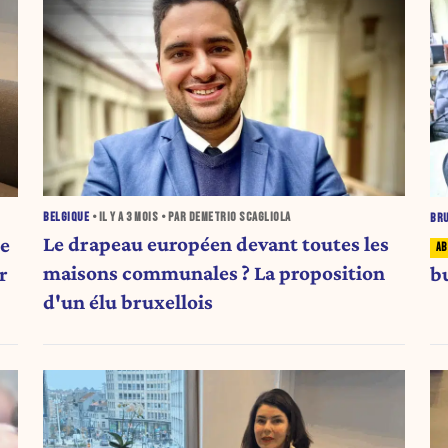
BELGIQUE
• IL Y A
3 MOIS
• PAR DEMETRIO SCAGLIOLA
BR
Le drapeau européen devant toutes les
ge
maisons communales ? La proposition
b
r
d'un élu bruxellois