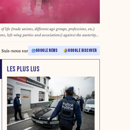
 life (trade unions, different age groups, professions, etc.)
ons, left-wing parties and associations) against the austerity
Belgium / Brussels - Nicolas
Suis-nous sur
GOOGLE NEWS
GOOGLE DISCOVER
LES PLUS LUS