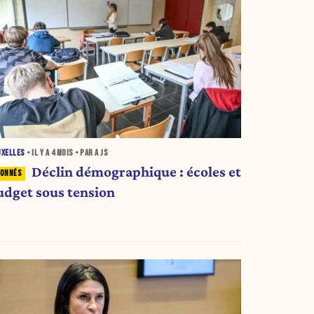
UXELLES
• IL Y A
4 MOIS
• PAR A JS
Déclin démographique : écoles et
udget sous tension