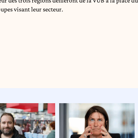
r des trois régions défileront de la VUB à la place du
pes visant leur secteur.