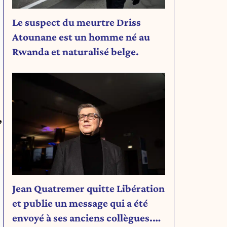
Le suspect du meurtre Driss
Atounane est un homme né au
Rwanda et naturalisé belge.
,
Jean Quatremer quitte Libération
et publie un message qui a été
envoyé à ses anciens collègues.