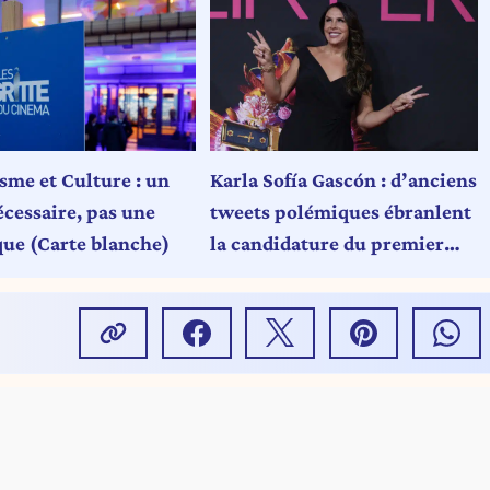
sme et Culture : un
Karla Sofía Gascón : d’anciens
écessaire, pas une
tweets polémiques ébranlent
ue (Carte blanche)
la candidature du premier
trans nominé aux Oscars