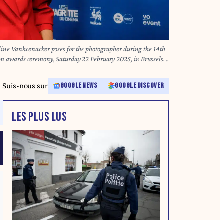
ine Vanhoenacker poses for the photographer during the 14th
ilm awards ceremony, Saturday 22 February 2025, in Brussels.
of Belgian French-speaking producers. BELGA PHOTO HATIM
Suis-nous sur
GOOGLE NEWS
GOOGLE DISCOVER
LES PLUS LUS