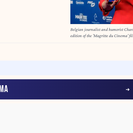
Belgian journalist and humorist Charl
edition of the 'Magritte du Cinema' f
The awards are rewarded to movies 
KAGHAT
ÉMA