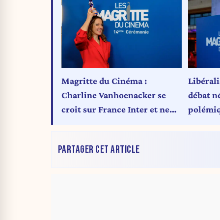
Magritte du Cinéma :
Libérali
Charline Vanhoenacker se
débat n
croit sur France Inter et ne
polémiq
fait pas rire grand-monde
PARTAGER CET ARTICLE