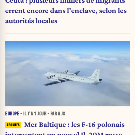
Ceuta : plusieurs milliers de migrants
errent encore dans l'enclave, selon les
autorités locales
EUROPE
• IL Y A
1 JOUR
• PAR A JS
Mer Baltique : les F-16 polonais
interceptent un nouvel Il-20M russe