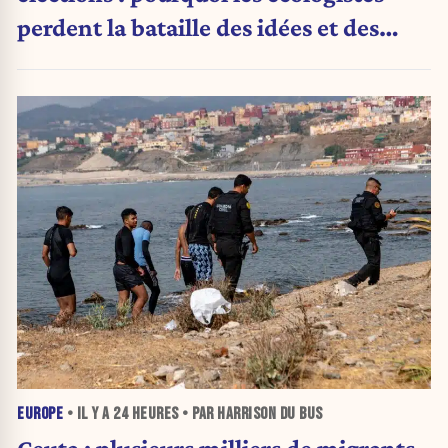
perdent la bataille des idées et des
urnes
EUROPE
• IL Y A
24 HEURES
• PAR HARRISON DU BUS