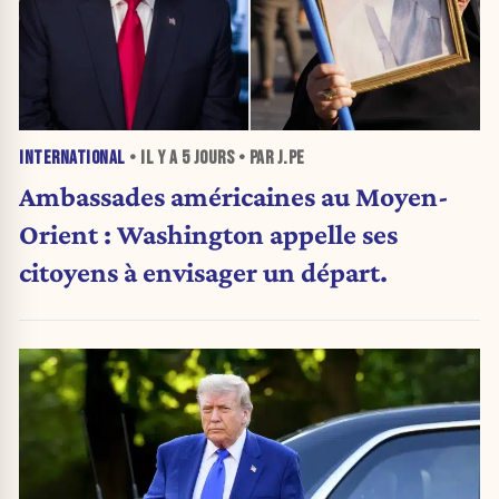
INTERNATIONAL
• IL Y A
5 JOURS
• PAR J.PE
Ambassades américaines au Moyen-
Orient : Washington appelle ses
citoyens à envisager un départ.