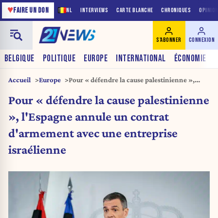
♥
FAIRE UN DON
NL
INTERVIEWS
CARTE BLANCHE
CHRONIQUES
OPINIO
S'ABONNER
CONNEXION
BELGIQUE
POLITIQUE
EUROPE
INTERNATIONAL
ÉCONOMIE
Accueil
Europe
Pour « défendre la cause palestinienne »,
l’Espagne annule un contrat d’armement
Pour « défendre la cause palestinienne
avec une entreprise israélienne
», l'Espagne annule un contrat
d'armement avec une entreprise
israélienne