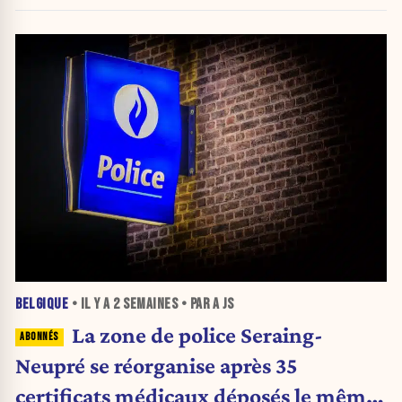
BELGIQUE
• IL Y A
2 SEMAINES
• PAR A JS
La zone de police Seraing-
Neupré se réorganise après 35
certificats médicaux déposés le même