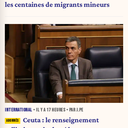
les centaines de migrants mineurs
INTERNATIONAL
• IL Y A
17 HEURES
• PAR J.PE
Ceuta : le renseignement