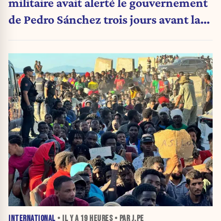
militaire avait alerté le gouvernement
de Pedro Sánchez trois jours avant la
crise migratoire
INTERNATIONAL
• IL Y A
19 HEURES
• PAR J.PE