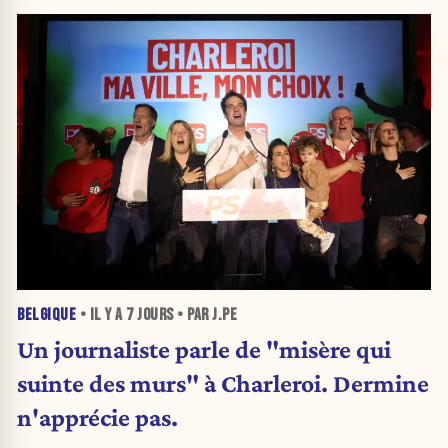
BELGIQUE
• IL Y A
7 JOURS
• PAR J.PE
Un journaliste parle de "misère qui
suinte des murs" à Charleroi. Dermine
n'apprécie pas.