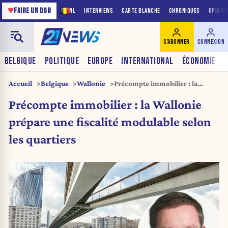
♥
FAIRE UN DON
NL
INTERVIEWS
CARTE BLANCHE
CHRONIQUES
OPINIO
S'ABONNER
CONNEXION
BELGIQUE
POLITIQUE
EUROPE
INTERNATIONAL
ÉCONOMIE
Accueil
Belgique
Wallonie
Précompte immobilier : la
Wallonie prépare une fiscalité
Précompte immobilier : la Wallonie
modulable selon les quartiers
prépare une fiscalité modulable selon
les quartiers