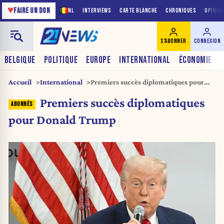
♥
FAIRE UN DON
NL
INTERVIEWS
CARTE BLANCHE
CHRONIQUES
OPINIO
S'ABONNER
CONNEXION
BELGIQUE
POLITIQUE
EUROPE
INTERNATIONAL
ÉCONOMIE
Accueil
International
Premiers succès diplomatiques pour
Donald Trump
Premiers succès diplomatiques
pour Donald Trump