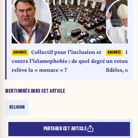
Collectif pour l'inclusion et
Léon 
contre l'islamophobie : de quel degré
un retour au
relève la « menace » ?
fidèles, un 
papauté
MENTIONNÉS DANS CET ARTICLE
RELIGION
PARTAGER CET ARTICLE