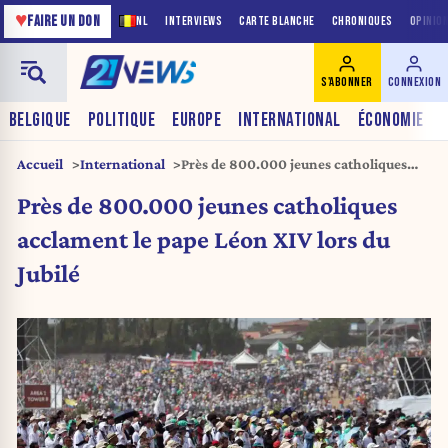
♥
FAIRE UN DON
NL
INTERVIEWS
CARTE BLANCHE
CHRONIQUES
OPINIO
S'ABONNER
CONNEXION
BELGIQUE
POLITIQUE
EUROPE
INTERNATIONAL
ÉCONOMIE
Accueil
International
Près de 800.000 jeunes catholiques
acclament le pape Léon XIV lors du
Près de 800.000 jeunes catholiques
Jubilé
acclament le pape Léon XIV lors du
Jubilé