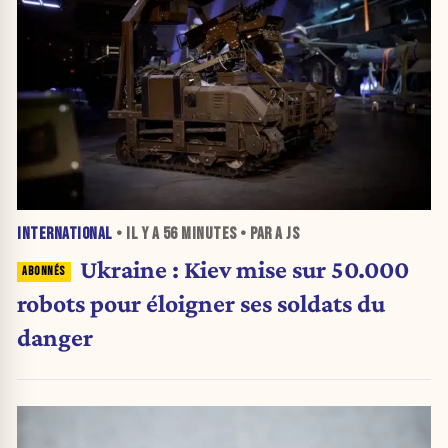
INTERNATIONAL
• IL Y A
56 MINUTES
• PAR A JS
Ukraine : Kiev mise sur 50.000
robots pour éloigner ses soldats du
danger