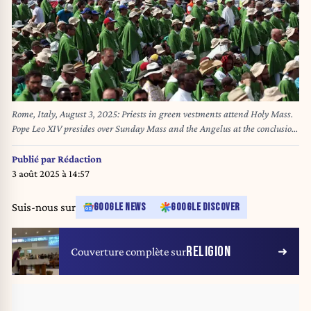
Rome, Italy, August 3, 2025: Priests in green vestments attend Holy Mass.
Pope Leo XIV presides over Sunday Mass and the Angelus at the conclusion
of the 2025 Jubilee of Youth Week at Tor Vergata. (Photo by marco
iacobucci/IPA/Sipa USA)
Publié par
Rédaction
3 août 2025 à 14:57
Suis-nous sur
GOOGLE NEWS
GOOGLE DISCOVER
RELIGION
Couverture complète sur