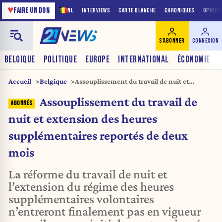
♥
FAIRE UN DON
NL
INTERVIEWS
CARTE BLANCHE
CHRONIQUES
OPINIO
S'ABONNER
CONNEXION
BELGIQUE
POLITIQUE
EUROPE
INTERNATIONAL
ÉCONOMIE
Accueil
Belgique
Assouplissement du travail de nuit et
extension des heures supplémentaires
Assouplissement du travail de
reportés de deux mois
nuit et extension des heures
supplémentaires reportés de deux
mois
La réforme du travail de nuit et
l’extension du régime des heures
supplémentaires volontaires
n’entreront finalement pas en vigueur