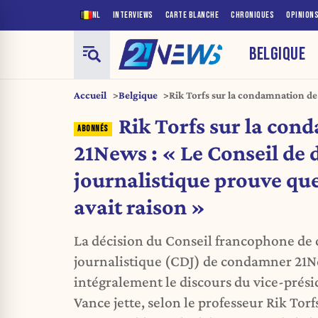
NL
INTERVIEWS
CARTE BLANCHE
CHRONIQUES
OPINION
BELGIQUE
Accueil
Belgique
Rik Torfs sur la condamnation de
déontologie journalistique prouve
Rik Torfs sur la con
21News : « Le Conseil de 
journalistique prouve que
avait raison »
La décision du Conseil francophone de
journalistique (CDJ) de condamner 21N
intégralement le discours du vice-prési
Vance jette, selon le professeur Rik Torf