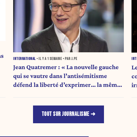
ns
INTERNATIONAL
• IL Y A
1 SEMAINE
• PAR J.PE
INT
Jean Quatremer : « La nouvelle gauche
L
qui se vautre dans l’antisémitisme
c
défend la liberté d’exprimer… la même
ir
opinion qu’elle. »
TOUT SUR JOURNALISME