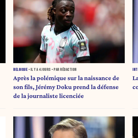
INT
BELGIQUE
• IL Y A
4 JOURS
• PAR RÉDACTION
L
Après la polémique sur la naissance de
c
son fils, Jérémy Doku prend la défense
de la journaliste licenciée