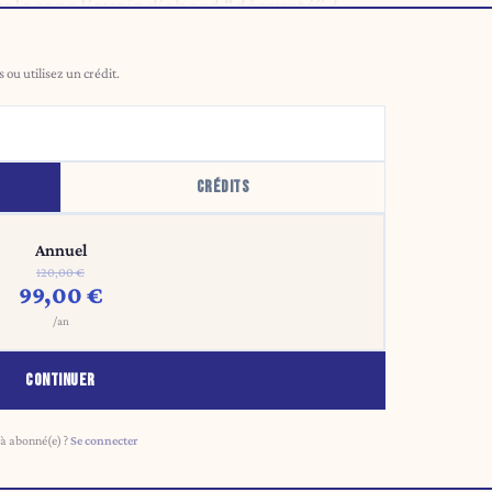
ale sans l’avoir d’abord “décrypté” ? »
ou utilisez un crédit.
CRÉDITS
Annuel
120,00 €
99,00 €
/an
CONTINUER
à abonné(e) ?
Se connecter