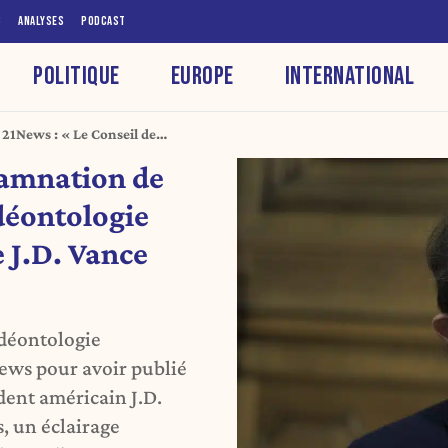
S
ANALYSES
PODCAST
POLITIQUE
EUROPE
INTERNATIONAL
 21News : « Le Conseil de
 que J.D. Vance avait raison »
damnation de
déontologie
 J.D. Vance
 déontologie
ews pour avoir publié
dent américain J.D.
s, un éclairage