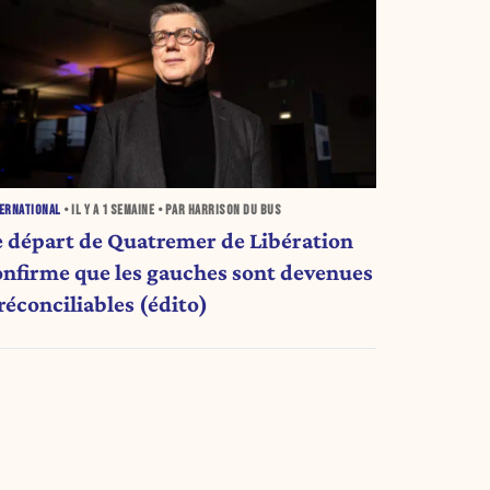
ERNATIONAL
• IL Y A
1 SEMAINE
• PAR HARRISON DU BUS
e départ de Quatremer de Libération
onfirme que les gauches sont devenues
réconciliables (édito)