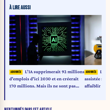
À LIRE AUSSI
L’IA supprimerait 92 millions
L’ill
d’emplois d’ici 2030 et en créerait
assistée : c
170 millions. Mais ils ne sont pas
affaiblir le
interchangeables
MENTIONNÉS DANS CET ARTICLE