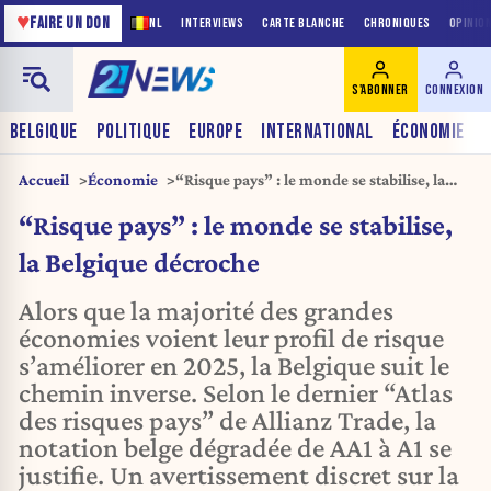
♥
FAIRE UN DON
NL
INTERVIEWS
CARTE BLANCHE
CHRONIQUES
OPINIO
S'ABONNER
CONNEXION
BELGIQUE
POLITIQUE
EUROPE
INTERNATIONAL
ÉCONOMIE
Accueil
Économie
“Risque pays” : le monde se stabilise, la
Belgique décroche
“Risque pays” : le monde se stabilise,
la Belgique décroche
Alors que la majorité des grandes
économies voient leur profil de risque
s’améliorer en 2025, la Belgique suit le
chemin inverse. Selon le dernier “Atlas
des risques pays” de Allianz Trade, la
notation belge dégradée de AA1 à A1 se
justifie. Un avertissement discret sur la