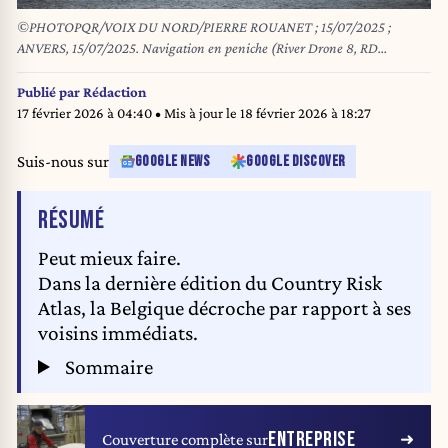
©PHOTOPQR/VOIX DU NORD/PIERRE ROUANET ; 15/07/2025 ;
ANVERS, 15/07/2025. Navigation en peniche (River Drone 8, RD
Shipping) pour transport de marchandises, dans le port d'Anvers
(Belgique) assiste par le systeme de navigation semi autonome de
Publié par
Rédaction
l'entreprise Seafar. PHOTO PIERRE ROUANET LA VOIX DU NORD
17 février 2026 à 04:40
• Mis à jour le
18 février 2026 à 18:27
Suis-nous sur
GOOGLE NEWS
GOOGLE DISCOVER
DE L'ARTICLE
RÉSUMÉ
Peut mieux faire.
Dans la dernière édition du Country Risk
Atlas, la Belgique décroche par rapport à ses
voisins immédiats.
Sommaire
ENTREPRISE
Couverture complète sur