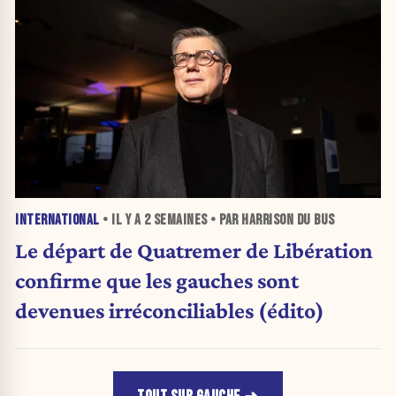
INTERNATIONAL
• IL Y A
2 SEMAINES
• PAR HARRISON DU BUS
Le départ de Quatremer de Libération
confirme que les gauches sont
devenues irréconciliables (édito)