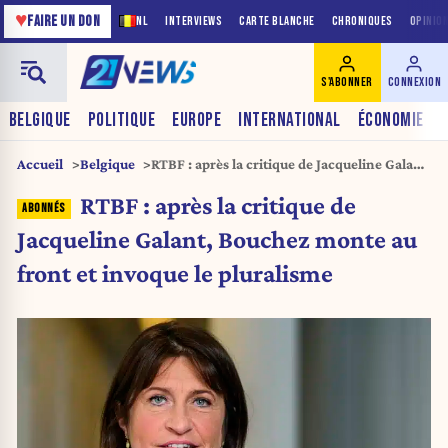
♥
FAIRE UN DON
NL
INTERVIEWS
CARTE BLANCHE
CHRONIQUES
OPINIO
S'ABONNER
CONNEXION
BELGIQUE
POLITIQUE
EUROPE
INTERNATIONAL
ÉCONOMIE
Accueil
Belgique
RTBF : après la critique de Jacqueline Galant,
Bouchez monte au front et invoque le
RTBF : après la critique de
pluralisme
Jacqueline Galant, Bouchez monte au
front et invoque le pluralisme