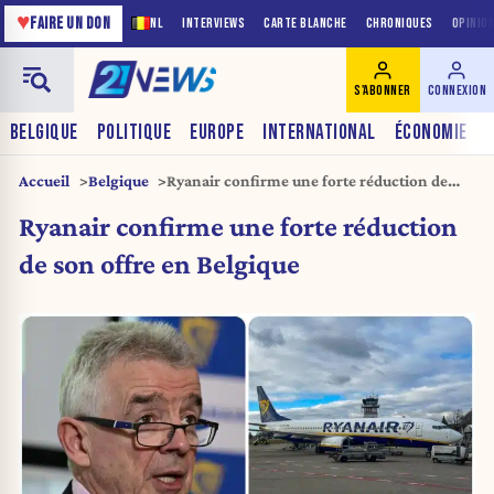
♥
FAIRE UN DON
NL
INTERVIEWS
CARTE BLANCHE
CHRONIQUES
OPINIO
S'ABONNER
CONNEXION
BELGIQUE
POLITIQUE
EUROPE
INTERNATIONAL
ÉCONOMIE
Accueil
Belgique
Ryanair confirme une forte réduction de
son offre en Belgique
Ryanair confirme une forte réduction
de son offre en Belgique