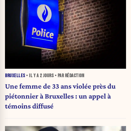
BRUXELLES
• IL Y A
2 JOURS
• PAR RÉDACTION
Une femme de 33 ans violée près du
piétonnier à Bruxelles : un appel à
témoins diffusé