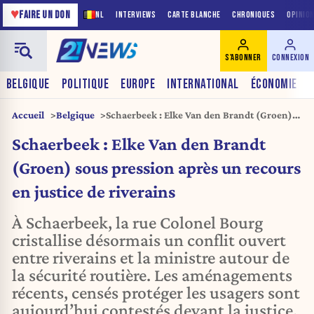
♥
FAIRE UN DON
NL
INTERVIEWS
CARTE BLANCHE
CHRONIQUES
OPINIO
S'ABONNER
CONNEXION
BELGIQUE
POLITIQUE
EUROPE
INTERNATIONAL
ÉCONOMIE
Accueil
Belgique
Schaerbeek : Elke Van den Brandt (Groen)
sous pression après un recours en justice de
Schaerbeek : Elke Van den Brandt
riverains
(Groen) sous pression après un recours
en justice de riverains
À Schaerbeek, la rue Colonel Bourg
cristallise désormais un conflit ouvert
entre riverains et la ministre autour de
la sécurité routière. Les aménagements
récents, censés protéger les usagers sont
aujourd’hui contestés devant la justice.