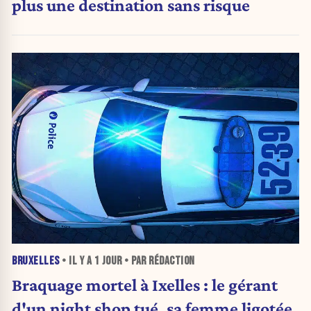
plus une destination sans risque
BRUXELLES
• IL Y A
1 JOUR
• PAR RÉDACTION
Braquage mortel à Ixelles : le gérant
d'un night shop tué, sa femme ligotée