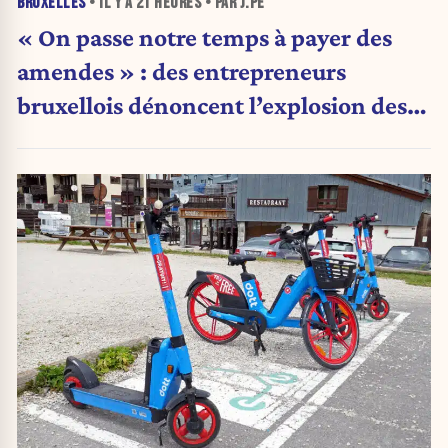
BRUXELLES
• IL Y A
21 HEURES
• PAR J.PE
« On passe notre temps à payer des
amendes » : des entrepreneurs
bruxellois dénoncent l’explosion des
PV qui étranglent leur activité