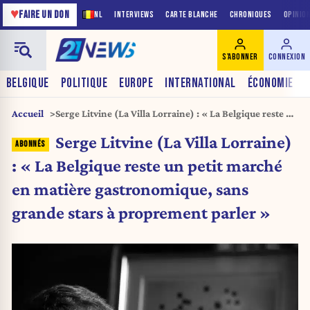
♥
FAIRE UN DON
NL
INTERVIEWS
CARTE BLANCHE
CHRONIQUES
OPINIO
S'ABONNER
CONNEXION
BELGIQUE
POLITIQUE
EUROPE
INTERNATIONAL
ÉCONOMIE
Accueil
Serge Litvine (La Villa Lorraine) : « La Belgique reste un
petit marché en matière gastronomique, sans grande
Serge Litvine (La Villa Lorraine)
stars à proprement parler »
: « La Belgique reste un petit marché
en matière gastronomique, sans
grande stars à proprement parler »