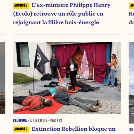
L'ex-ministre Philippe Henry
(Ecolo) retrouve un rôle public en
R
rejoignant la filière bois-énergie
d
BELGIQUE
• IL Y A
2 MOIS
• PAR A JS
Extinction Rebellion bloque un
INT