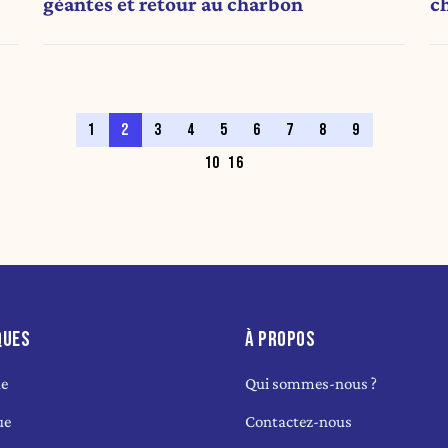
géantes et retour au charbon
c
1
2
3
4
5
6
7
8
9
10
16
QUES
À PROPOS
ue
Qui sommes-nous ?
ue
Contactez-nous