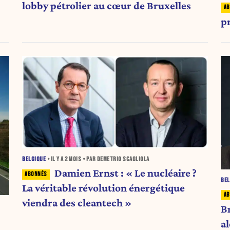
lobby pétrolier au cœur de Bruxelles
p
BELGIQUE
• IL Y A
2 MOIS
• PAR DEMETRIO SCAGLIOLA
Damien Ernst : « Le nucléaire ?
BEL
La véritable révolution énergétique
viendra des cleantech »
B
a