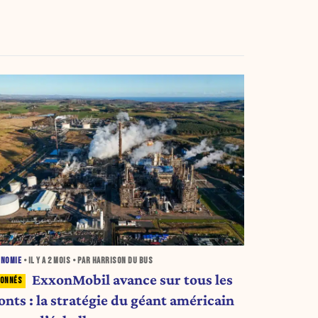
haotique (PODCAST + VIDEO)
ONOMIE
• IL Y A
2 MOIS
• PAR HARRISON DU BUS
ExxonMobil avance sur tous les
onts : la stratégie du géant américain