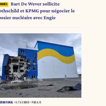
Bart De Wever sollicite
othschild et KPMG pour négocier le
ossier nucléaire avec Engie
ERNATIONAL
• IL Y A
2 MOIS
• PAR A JS