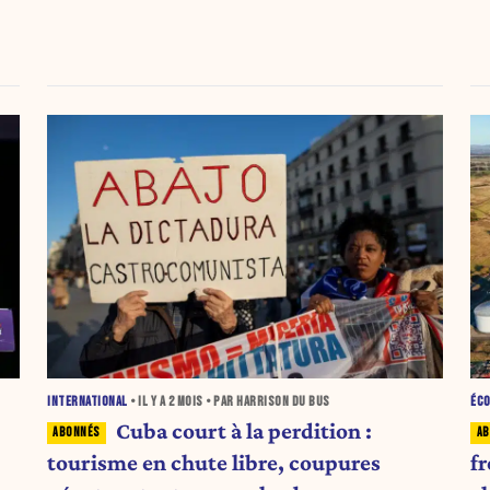
c
INTERNATIONAL
• IL Y A
2 MOIS
• PAR HARRISON DU BUS
ÉC
Cuba court à la perdition :
tourisme en chute libre, coupures
fr