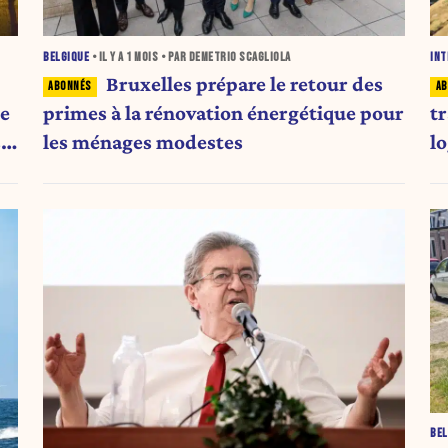
BELGIQUE
• IL Y A
1 MOIS
• PAR DEMETRIO SCAGLIOLA
INT
Bruxelles prépare le retour des
ie
primes à la rénovation énergétique pour
t
s
les ménages modestes
l
BEL