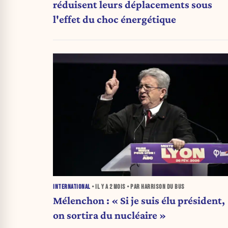
réduisent leurs déplacements sous
l'effet du choc énergétique
INTERNATIONAL
• IL Y A
2 MOIS
• PAR HARRISON DU BUS
Mélenchon : « Si je suis élu président,
on sortira du nucléaire »