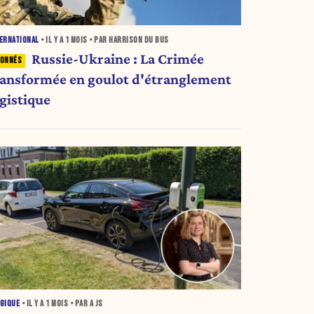
ERNATIONAL
• IL Y A
1 MOIS
• PAR HARRISON DU BUS
Russie-Ukraine : La Crimée
ransformée en goulot d'étranglement
ogistique
GIQUE
• IL Y A
1 MOIS
• PAR A JS