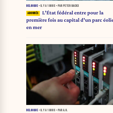
BELGIQUE
• IL Y A
1 MOIS
• PAR PETER BACKX
L'État fédéral entre pour la
première fois au capital d'un parc éoli
en mer
BELGIQUE
• IL Y A
1 MOIS
• PAR A.G.