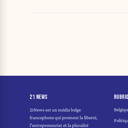
21 NEWS
RUBRI
Belgiq
21News est un média belge
francophone qui promeut la liberté,
Politiq
l'entrepreneuriat et la pluralité