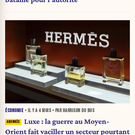
ÉCONOMIE
• IL Y A
4 MOIS
• PAR HARRISON DU BUS
Luxe : la guerre au Moyen-
Orient fait vaciller un secteur pourtant