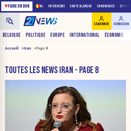
♥
FAIRE UN DON
NL
INTERVIEWS
CARTE BLANCHE
CHRONIQUES
OPINIO
S'ABONNER
CONNEXION
BELGIQUE
POLITIQUE
EUROPE
INTERNATIONAL
ÉCONOMIE
Accueil
Iran
Page 8
TOUTES LES NEWS IRAN - PAGE 8