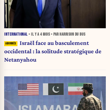
INTERNATIONAL
• IL Y A
4 MOIS
• PAR HARRISON DU BUS
Israël face au basculement
occidental : la solitude stratégique de
Netanyahou