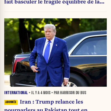
fait basculer le fragile équilibre de la
guerre
INTERNATIONAL
• IL Y A
4 MOIS
• PAR HARRISON DU BUS
Iran : Trump relance les
pourparlers au Pakistan tout en