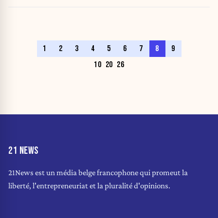
1
2
3
4
5
6
7
8
9
10
20
26
21 NEWS
21News est un média belge francophone qui promeut la
liberté, l'entrepreneuriat et la pluralité d'opinions.