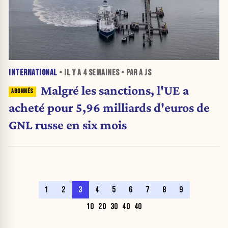
INTERNATIONAL
• IL Y A
4 SEMAINES
• PAR A JS
Malgré les sanctions, l'UE a
acheté pour 5,96 milliards d'euros de
GNL russe en six mois
1
2
3
4
5
6
7
8
9
10
20
30
40
40