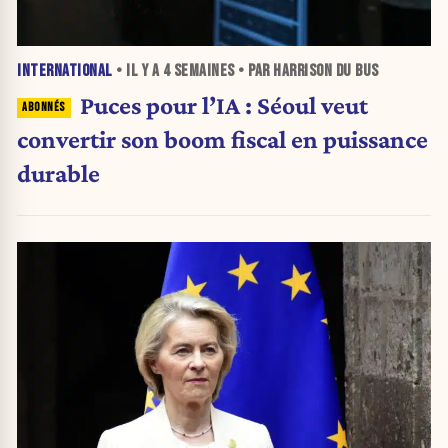
INTERNATIONAL
• IL Y A
4 SEMAINES
• PAR HARRISON DU BUS
Puces pour l’IA : Séoul veut
convertir son boom fiscal en puissance
durable