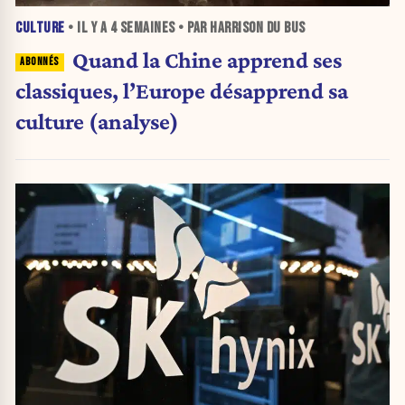
CULTURE
• IL Y A
4 SEMAINES
• PAR HARRISON DU BUS
Quand la Chine apprend ses
classiques, l’Europe désapprend sa
culture (analyse)