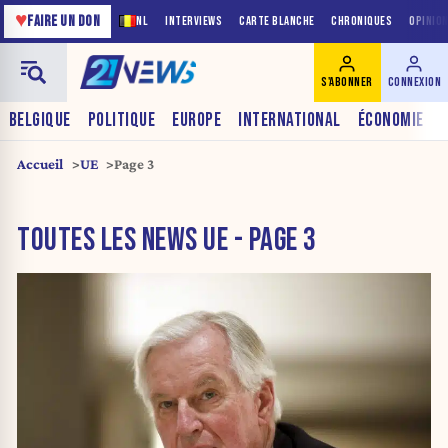
♥
FAIRE UN DON
NL
INTERVIEWS
CARTE BLANCHE
CHRONIQUES
OPINIO
S'ABONNER
CONNEXION
BELGIQUE
POLITIQUE
EUROPE
INTERNATIONAL
ÉCONOMIE
Accueil
UE
Page 3
TOUTES LES NEWS UE - PAGE 3