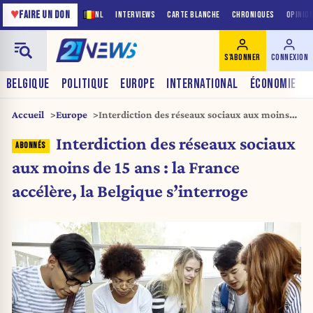
♥
FAIRE UN DON
NL
INTERVIEWS
CARTE BLANCHE
CHRONIQUES
OPINIO
S'ABONNER
CONNEXION
BELGIQUE
POLITIQUE
EUROPE
INTERNATIONAL
ÉCONOMIE
Accueil
Europe
Interdiction des réseaux sociaux aux moins
de 15 ans : la France accélère, la Belgique
Interdiction des réseaux sociaux
s’interroge
aux moins de 15 ans : la France
accélère, la Belgique s’interroge