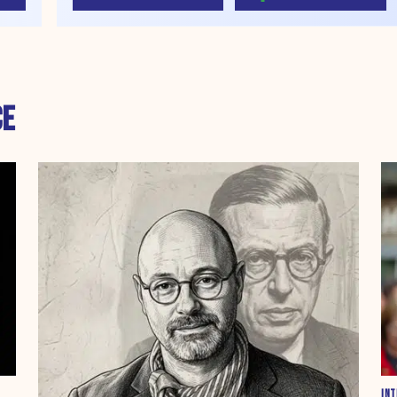
CE
INT