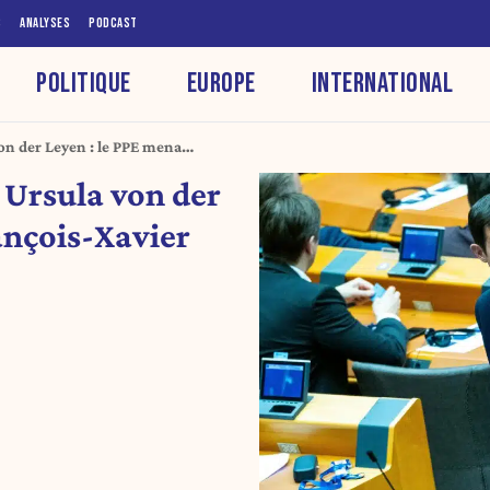
S
ANALYSES
PODCAST
POLITIQUE
EUROPE
INTERNATIONAL
on der Leyen : le PPE menace
ons
 Ursula von der
ançois-Xavier