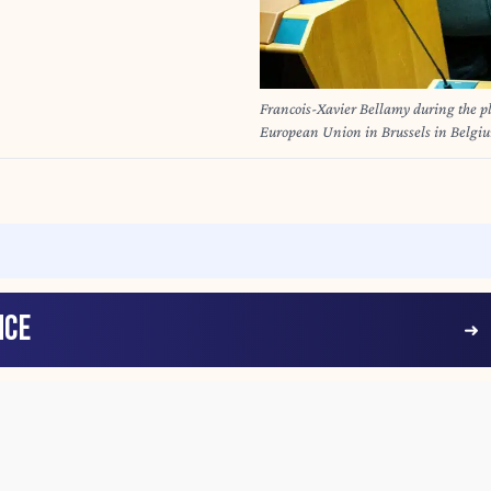
Francois-Xavier Bellamy during the pl
European Union in Brussels in Belgiu
session pleniere du Parlement Europee
le 21 mai 2025.
NCE