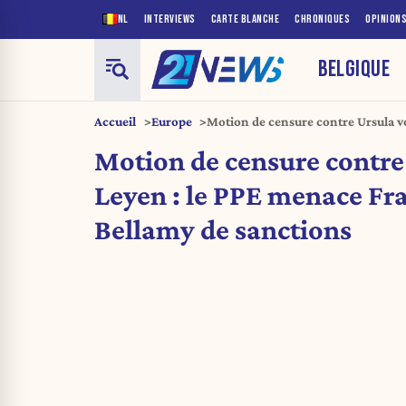
NL
INTERVIEWS
CARTE BLANCHE
CHRONIQUES
OPINION
BELGIQUE
Accueil
Europe
Motion de censure contre Ursula v
François-Xavier Bellamy de sancti
Motion de censure contre
Leyen : le PPE menace Fr
Bellamy de sanctions