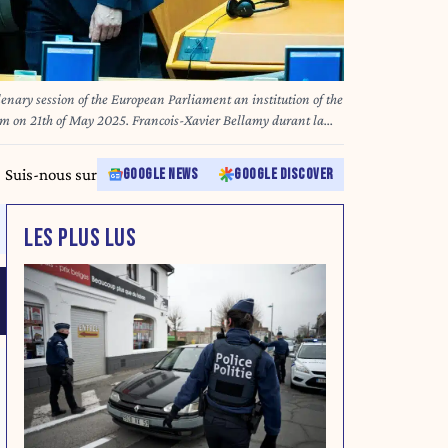
enary session of the European Parliament an institution of the
m on 21th of May 2025. Francois-Xavier Bellamy durant la
n institution de l Union Europeenne a Bruxelles en Belgique
Suis-nous sur
GOOGLE NEWS
GOOGLE DISCOVER
LES PLUS LUS