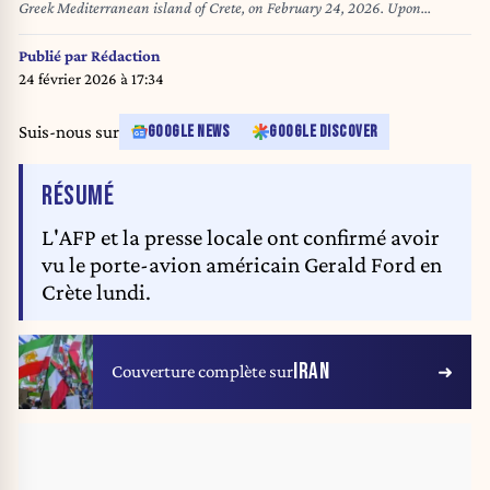
Greek Mediterranean island of Crete, on February 24, 2026. Upon
military orders by US President Donald Trump, the world's largest vessel is
on its way to the Middle East to join 13 more warships stationed in the
Publié par
Rédaction
region: the aircraft carrier USS Abraham Lincoln, which arrived late last
24 février 2026 à 17:34
month, nine destroyers and three frigates. Costas METAXAKIS / AFP
Suis-nous sur
GOOGLE NEWS
GOOGLE DISCOVER
DE L'ARTICLE
RÉSUMÉ
L'AFP et la presse locale ont confirmé avoir
vu le porte-avion américain Gerald Ford en
Crète lundi.
IRAN
Couverture complète sur