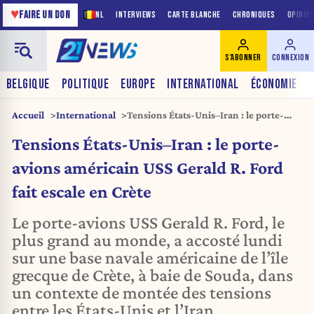
♥
FAIRE UN DON
NL
INTERVIEWS
CARTE BLANCHE
CHRONIQUES
OPINIO
S'ABONNER
CONNEXION
BELGIQUE
POLITIQUE
EUROPE
INTERNATIONAL
ÉCONOMIE
Accueil
International
Tensions États-Unis–Iran : le porte-
avions américain USS Gerald R. Ford
Tensions États-Unis–Iran : le porte-
fait escale en Crète
avions américain USS Gerald R. Ford
fait escale en Crète
Le porte-avions USS Gerald R. Ford, le
plus grand au monde, a accosté lundi
sur une base navale américaine de l’île
grecque de Crète, à baie de Souda, dans
un contexte de montée des tensions
entre les États-Unis et l’Iran.