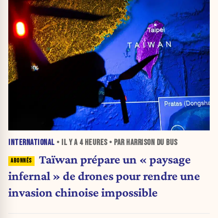
INTERNATIONAL
• IL Y A
4 HEURES
• PAR HARRISON DU BUS
Taïwan prépare un « paysage
infernal » de drones pour rendre une
invasion chinoise impossible