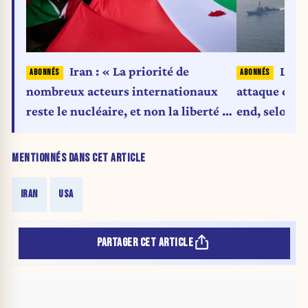
Iran : « La priorité de
Les É
nombreux acteurs internationaux
attaque cont
reste le nucléaire, et non la liberté du
end, selon d
peuple iranien »
MENTIONNÉS DANS CET ARTICLE
IRAN
USA
PARTAGER CET ARTICLE