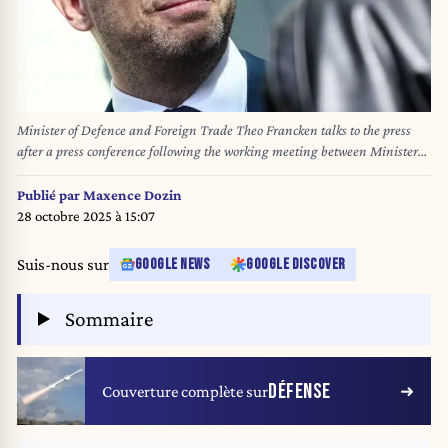
Minister of Defence and Foreign Trade Theo Francken talks to the press
after a press conference following the working meeting between Minister-
President Dolimont and Ministers Jeholet and Francken, in Jambes,
Namur on Wednesday 26 February 2025. BELGA PHOTO BRUNO FAHY
Publié par
Maxence Dozin
28 octobre 2025 à 15:07
Suis-nous sur
GOOGLE NEWS
GOOGLE DISCOVER
Sommaire
DÉFENSE
Couverture complète sur