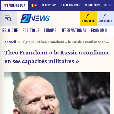
♥
FAIRE UN DON
NL
INTERVIEWS
CARTE BLANCHE
CHRONIQUES
OPINIO
S'ABONNER
CONNEXION
BELGIQUE
POLITIQUE
EUROPE
INTERNATIONAL
ÉCONOMIE
Accueil
Belgique
Theo Francken: « la Russie a confiance en
ses capacités militaires »
Theo Francken: « la Russie a confiance
en ses capacités militaires »