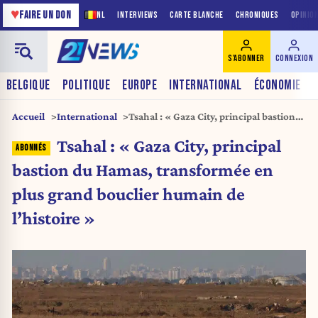
♥
FAIRE UN DON
NL
INTERVIEWS
CARTE BLANCHE
CHRONIQUES
OPINIO
S'ABONNER
CONNEXION
BELGIQUE
POLITIQUE
EUROPE
INTERNATIONAL
ÉCONOMIE
Accueil
International
Tsahal : « Gaza City, principal bastion
du Hamas, transformée en plus grand
Tsahal : « Gaza City, principal
bouclier humain de l’histoire »
bastion du Hamas, transformée en
plus grand bouclier humain de
l’histoire »