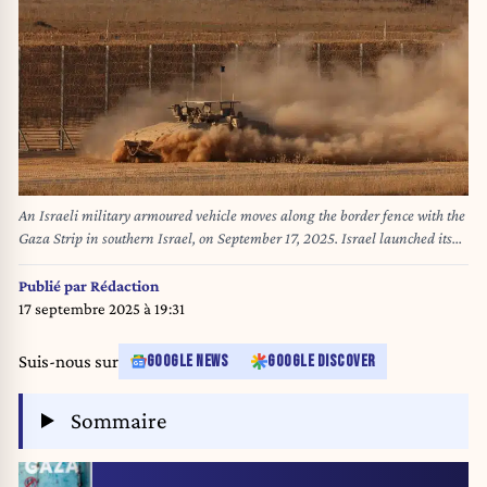
An Israeli military armoured vehicle moves along the border fence with the
Gaza Strip in southern Israel, on September 17, 2025. Israel launched its
ground assault on Gaza City before dawn on September 16, shortly after
the US Secretary of State's visit expressing robust support for the offensive,
Publié par
Rédaction
while a United Nations probe charged Israel with committing "genocide"
17 septembre 2025 à 19:31
in the Palestinian territory and accused its Prime Minister and other top
officials of incitement. Jack GUEZ / AFP
Suis-nous sur
GOOGLE NEWS
GOOGLE DISCOVER
Sommaire