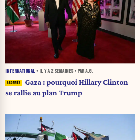
INTERNATIONAL
• IL Y A
2 SEMAINES
• PAR A.G.
Gaza : pourquoi Hillary Clinton
se rallie au plan Trump