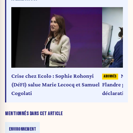
Crise chez Ecolo : Sophie Rohonyi
Nomb
(DéFI) salue Marie Lecocq et Samuel
Flandre pour
Cogolati
déclaration 
MENTIONNÉS DANS CET ARTICLE
ENVIRONNEMENT