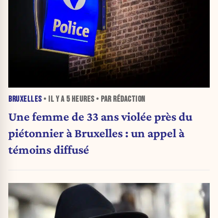
BRUXELLES
• IL Y A
5 HEURES
• PAR RÉDACTION
Une femme de 33 ans violée près du
piétonnier à Bruxelles : un appel à
témoins diffusé