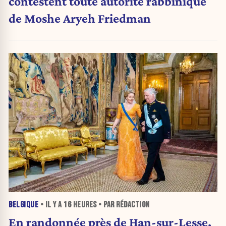
contestent toute autorité rabbinique
de Moshe Aryeh Friedman
BELGIQUE
• IL Y A
16 HEURES
• PAR RÉDACTION
En randonnée près de Han-sur-Lesse,