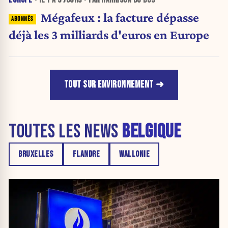
EUROPE
• IL Y A
3 JOURS
• PAR HARRISON DU BUS
Mégafeux : la facture dépasse
déjà les 3 milliards d'euros en Europe
TOUT SUR ENVIRONNEMENT
TOUTES LES NEWS
BELGIQUE
BRUXELLES
FLANDRE
WALLONIE