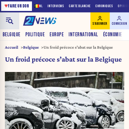
♥
FAIRE UN DON
NL
INTERVIEWS
CARTE BLANCHE
CHRONIQUES
OPINIO
S'ABONNER
CONNEXION
BELGIQUE
POLITIQUE
EUROPE
INTERNATIONAL
ÉCONOMIE
Accueil
Belgique
Un froid précoce s’abat sur la Belgique
Un froid précoce s’abat sur la Belgique