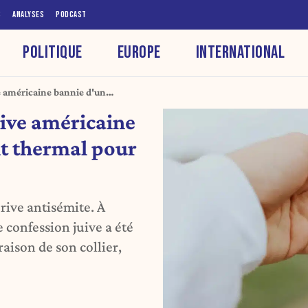
S
ANALYSES
PODCAST
POLITIQUE
EUROPE
INTERNATIONAL
e américaine bannie d'un
une étoile de David
ive américaine
t thermal pour
rive antisémite. À
confession juive a été
aison de son collier,