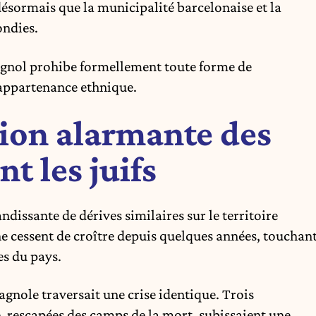
sormais que la municipalité barcelonaise et la
ondies.
spagnol prohibe formellement toute forme de
’appartenance ethnique.
ion alarmante des
t les juifs
andissante de dérives similaires sur le territoire
ne cessent de croître depuis quelques années, touchan
es du pays.
pagnole traversait une crise identique. Trois
e, rescapées des camps de la mort, subissaient une