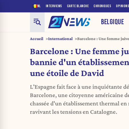
NL
INTERVIEWS
CARTE BLANCHE
CHRONIQUES
OPINION
BELGIQUE
Accueil
International
Barcelone : Une femme juiv
établissement thermal pour 
Barcelone : Une femme ju
bannie d'un établissemen
une étoile de David
L'Espagne fait face à une inquiétante dé
Barcelone, une citoyenne américaine de 
chassée d'un établissement thermal en r
ravivant les tensions en Catalogne.