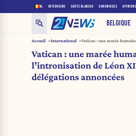
NL
INTERVIEWS
CARTE BLANCHE
CHRONIQUES
OPINION
BELGIQUE
Accueil
International
Vatican : une marée humaine
plus de 170 délégations ann
Vatican : une marée hum
l’intronisation de Léon XI
délégations annoncées