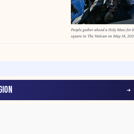
People gather ahead a Holy Mass for th
square in The Vatican on May 18, 20
GION