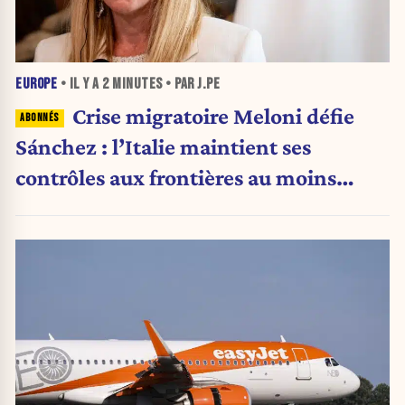
EUROPE
• IL Y A
2 MINUTES
• PAR J.PE
Crise migratoire Meloni défie
Sánchez : l’Italie maintient ses
contrôles aux frontières au moins
jusqu’au 15 août.