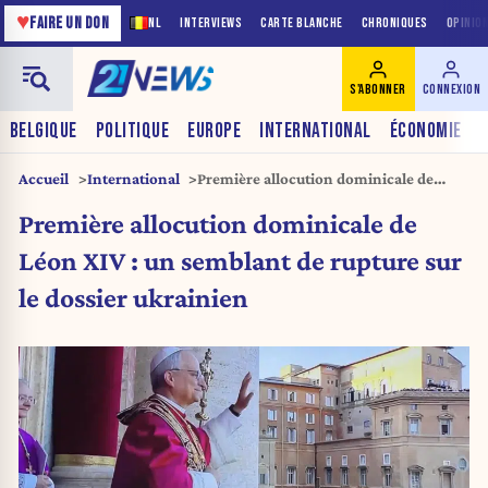
♥
FAIRE UN DON
NL
INTERVIEWS
CARTE BLANCHE
CHRONIQUES
OPINIO
S'ABONNER
CONNEXION
BELGIQUE
POLITIQUE
EUROPE
INTERNATIONAL
ÉCONOMIE
Accueil
International
Première allocution dominicale de
Léon XIV : un semblant de rupture sur
Première allocution dominicale de
le dossier ukrainien
Léon XIV : un semblant de rupture sur
le dossier ukrainien