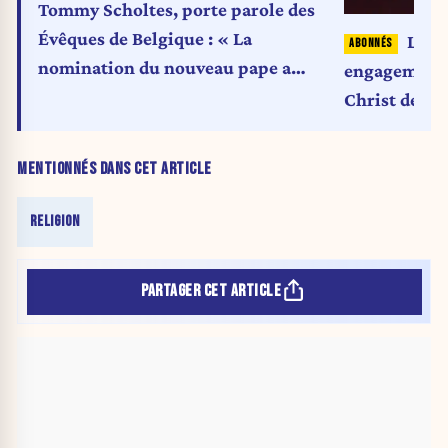
Tommy Scholtes, porte parole des
Évêques de Belgique : « La
Léon
nomination du nouveau pape a
engagement :
suscité un engouement unique en
Christ demeu
son genre »
qu’Il soit co
MENTIONNÉS DANS CET ARTICLE
RELIGION
PARTAGER CET ARTICLE