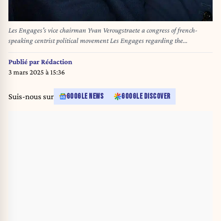
Les Engages's vice chairman Yvan Verougstraete a congress of french-
speaking centrist political movement Les Engages regarding the
participation in the new federal government, Sunday 02 February 2025 in
Liege. Friday evening the negotiators of the five parties N-VA, Vooruit,
Publié par
Rédaction
CD&V, MR and Les Engages reached an agreement to form a new Belgian
3 mars 2025 à 15:36
federal government. BELGA PHOTO HATIM KAGHAT
Suis-nous sur
GOOGLE NEWS
GOOGLE DISCOVER