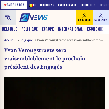
♥
FAIRE UN DON
NL
INTERVIEWS
CARTE BLANCHE
CHRONIQUES
OPINIO
S'ABONNER
CONNEXION
BELGIQUE
POLITIQUE
EUROPE
INTERNATIONAL
ÉCONOMIE
Accueil
Belgique
Yvan Verougstraete sera vraisemblablement
le prochain président des Engagés
Yvan Verougstraete sera
vraisemblablement le prochain
président des Engagés