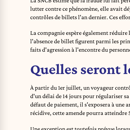
La SNCB estime que la fraude lui fait pe
lutter contre ce phénomène, elle avait 
contrôles de billets l'an dernier. Ces effo
La compagnie espère également réduire les
l'absence de billet figurent parmi les pri
faits d'agression à l'encontre du personne
Quelles seront l
À partir du 1er juillet, un voyageur contr
d'un délai de 14 jours pour régulariser s
défaut de paiement, il s'exposera à une 
récidive, cette amende pourra atteindre 
Une exception est toutefois prévue lorsqu