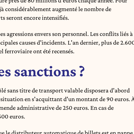
rdre près de 80 millions d'euros chaque année. Pour
déjà considérablement augmenté le nombre de
rts seront encore intensifiés.
 agressions envers son personnel. Les conflits liés à
ncipales causes d'incidents. L'an dernier, plus de 2.60
l ferroviaire ont été recensés.
es sanctions ?
ôlé sans titre de transport valable disposera d'abord
a situation en s'acquittant d'un montant de 90 euros. 
amende administrative de 250 euros. En cas de
500 euros.
e le distributeur automatique de billets est en panne