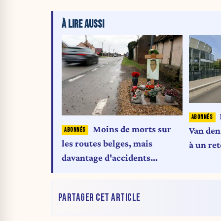
À LIRE AUSSI
Moins de morts sur
Van den
les routes belges, mais
à un ret
davantage d'accidents
impliquant des cyclistes et
des trottinettes
PARTAGER CET ARTICLE