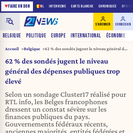
♥
FAIRE UN DON
NL
INTERVIEWS
CARTE BLANCHE
CHRONIQUES
OPINIO
S'ABONNER
CONNEXION
BELGIQUE
POLITIQUE
EUROPE
INTERNATIONAL
ÉCONOMIE
Accueil
Belgique
62 % des sondés jugent le niveau général des
dépenses publiques trop élevé
62 % des sondés jugent le niveau
général des dépenses publiques trop
élevé
Selon un sondage Cluster17 réalisé pour
RTL info, les Belges francophones
dressent un constat sévère sur les
finances publiques du pays.
Gouvernements fédéraux récents,
anciennes majorités, entités fédérées et