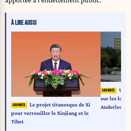
À LIRE AUSSI
Une 
sur les loge
Le projet titanesque de Xi
Anderlecht v
pour verrouiller le Xinjiang et le
après un co
Tibet