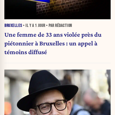
BRUXELLES
• IL Y A
1 JOUR
• PAR RÉDACTION
Une femme de 33 ans violée près du
piétonnier à Bruxelles : un appel à
témoins diffusé