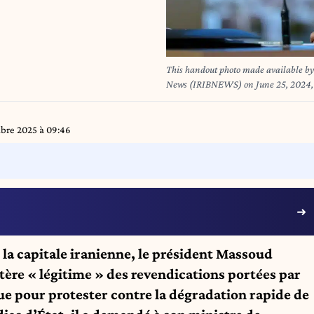
This handout photo made available by t
News (IRIBNEWS) on June 25, 2024, s
in a televised election debate at the I
vying in the June 28 snap elections to
died in a helicopter crash on May 
bre 2025 à 09:46
la capitale iranienne, le président Massoud
tère « légitime » des revendications portées par
e pour protester contre la dégradation rapide de