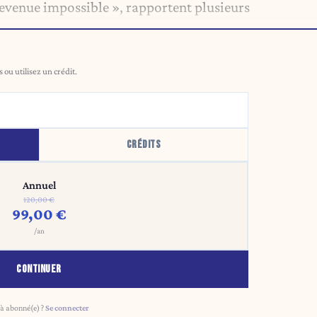
devenue impossible », rapportent plusieurs
ou utilisez un crédit.
CRÉDITS
Annuel
120,00 €
99,00 €
/an
CONTINUER
à abonné(e) ?
Se connecter