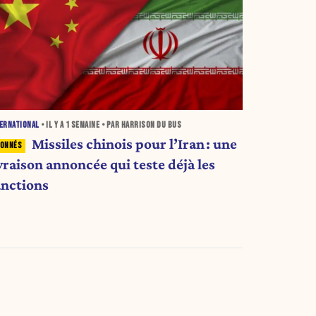
ERNATIONAL
• IL Y A
1 SEMAINE
• PAR HARRISON DU BUS
Missiles chinois pour l’Iran : une
vraison annoncée qui teste déjà les
anctions