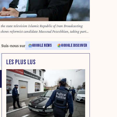
he state television Islamic Republic of Iran Broadcasting
hows reformist candidate Massoud Pezeshkian, taking part
ran State television studio in Tehran. The six candidates are
 succeed the ultraconservative president Ebrahim Raisi, who
Suis-nous sur
GOOGLE NEWS
GOOGLE DISCOVER
19, 2024. MORTEZA FAKHRINEJAD / IRIB / AFP
LES PLUS LUS