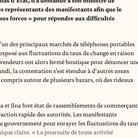
ias d’État, il a demandé à son ministre de
es représentants des manifestants afin que le
ses forces » pour répondre aux difficultés
un des principaux marchés de téléphones portables
exposé aux fluctuations du taux de change en raison
 vendeurs ont alors fermé boutique pour dénoncer un
ndi, la contestation s’est étendue à d’autres zones
 compris autour de plusieurs bazars, où des rideaux
sna et Ilna font état de rassemblements de commerçant
éaction rapide des autorités. Les manifestants
u gouvernement pour enrayer les fluctuations du tau
ique claire. « La poursuite de toute activité