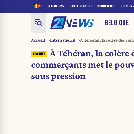
NL
INTERVIEWS
CARTE BLANCHE
CHRONIQUES
OPINION
BELGIQUE
Accueil
International
À Téhéran, la colère des co
sous pression
À Téhéran, la colère 
commerçants met le pouv
sous pression