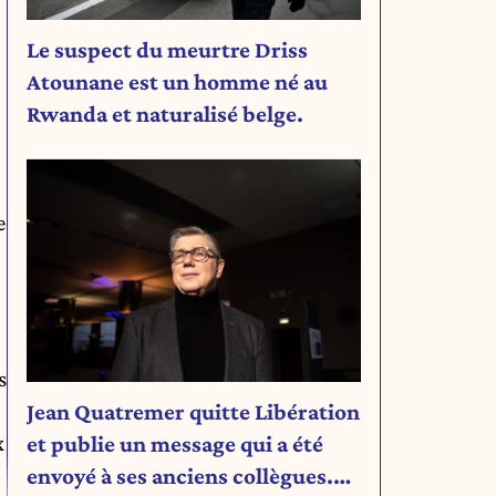
Le suspect du meurtre Driss
Atounane est un homme né au
Rwanda et naturalisé belge.
e
s
Jean Quatremer quitte Libération
x
et publie un message qui a été
envoyé à ses anciens collègues.