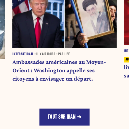
INT
INTERNATIONAL
• IL Y A
5 JOURS
• PAR J.PE
Ambassades américaines au Moyen-
li
Orient : Washington appelle ses
s
citoyens à envisager un départ.
TOUT SUR IRAN