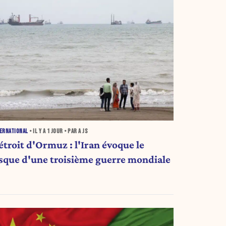
ERNATIONAL
• IL Y A
1 JOUR
• PAR A JS
étroit d'Ormuz : l'Iran évoque le
isque d'une troisième guerre mondiale