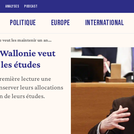
S
ANALYSES
PODCAST
POLITIQUE
EUROPE
INTERNATIONAL
ie veut les maintenir un an
a Wallonie veut
 les études
remière lecture une
server leurs allocations
n de leurs études.