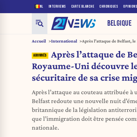
NL
INTERVIEWS
CARTE BLANCHE
CHRONIQUES
OPINION
BELGIQUE
Accueil
International
Après l’attaque de Belfast, 
sécuritaire de sa crise migra
Après l’attaque de Bel
Royaume-Uni découvre le
sécuritaire de sa crise mi
Après l’attaque au couteau attribuée à 
Belfast redoute une nouvelle nuit d’ém
britannique de la législation antiterror
que l’immigration doit être pensée com
nationale.