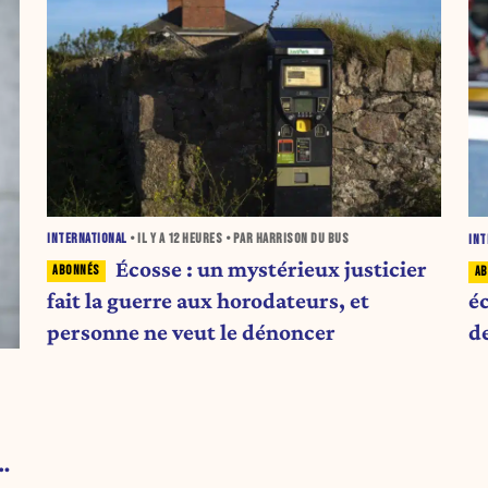
INTERNATIONAL
• IL Y A
12 HEURES
• PAR HARRISON DU BUS
INT
Écosse : un mystérieux justicier
fait la guerre aux horodateurs, et
é
personne ne veut le dénoncer
d
 a