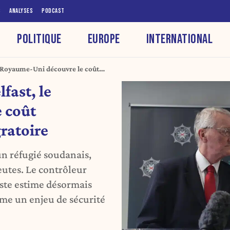
S
ANALYSES
PODCAST
POLITIQUE
EUROPE
INTERNATIONAL
le Royaume-Uni découvre le coût
toire
fast, le
 coût
gratoire
un réfugié soudanais,
eutes. Le contrôleur
iste estime désormais
me un enjeu de sécurité