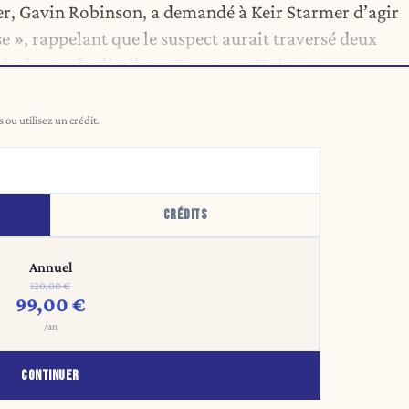
r, Gavin Robinson, a demandé à Keir Starmer d’agir
se », rappelant que le suspect aurait traversé deux
nt de demander l’asile au Royaume-Uni.
ou utilisez un crédit.
CRÉDITS
Annuel
120,00 €
99,00 €
/an
CONTINUER