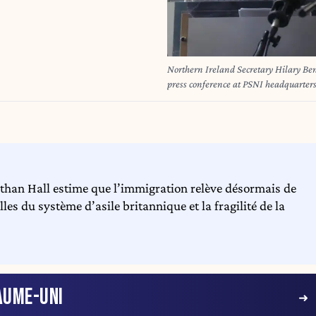
Northern Ireland Secretary Hilary Ben
press conference at PSNI headquarters 
streets of Belfast, following a stabbin
victim with serious eye, face and bac
Magistrates' Court for four weeks aft
Ogilvie, threats to kill an NHS radiog
10, 2026.
athan Hall estime que l’immigration relève désormais de
illes du système d’asile britannique et la fragilité de la
AUME-UNI