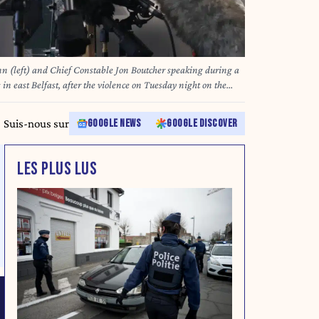
n (left) and Chief Constable Jon Boutcher speaking during a
in east Belfast, after the violence on Tuesday night on the
g attack in the Kinnaird Avenue residential area, leaving the
k wounds. Hadi Alodid has been remanded in custody at Belfast
Suis-nous sur
GOOGLE NEWS
GOOGLE DISCOVER
er being charged with the attempted stabbing murder of Stephen
rapher and possession of a knife. Picture date: Wednesday June
LES PLUS LUS