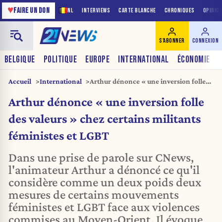
♥
FAIRE UN DON
NL
INTERVIEWS
CARTE BLANCHE
CHRONIQUES
OPINIO
S'ABONNER
CONNEXION
BELGIQUE
POLITIQUE
EUROPE
INTERNATIONAL
ÉCONOMIE
Accueil
International
Arthur dénonce « une inversion folle
des valeurs » chez certains militants
Arthur dénonce « une inversion folle
féministes et LGBT
des valeurs » chez certains militants
féministes et LGBT
Dans une prise de parole sur CNews,
l'animateur Arthur a dénoncé ce qu'il
considère comme un deux poids deux
mesures de certains mouvements
féministes et LGBT face aux violences
commises au Moyen-Orient. Il évoque