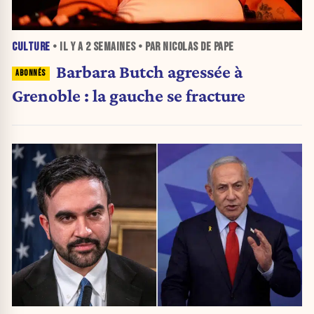
CULTURE
• IL Y A
2 SEMAINES
• PAR NICOLAS DE PAPE
Barbara Butch agressée à
Grenoble : la gauche se fracture