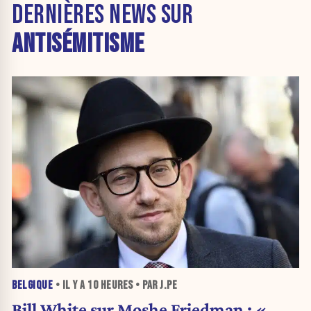
DERNIÈRES NEWS SUR
ANTISÉMITISME
BELGIQUE
• IL Y A
10 HEURES
• PAR J.PE
Bill White sur Moshe Friedman : «