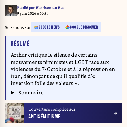
a year ago. French television presenter and producer Arthur speaks on
stage, in Paris, the 6 october 2024. A la veille des commemorations du 7
Publié par
Harrison du Bus
octobre en Israel, un rassemblement s est tenu ce dimanche a Paris en
9 juin 2026 à 10:54
hommage aux victimes des attaques terroristes du Hamas il y a un an. L
animateur et producteur de television francais Arthur s exprime sur scene,
Suis-nous sur
GOOGLE NEWS
GOOGLE DISCOVER
a Paris, le 6 octobre 2024.
DE L'ARTICLE
RÉSUMÉ
Arthur critique le silence de certains
mouvements féministes et LGBT face aux
violences du 7-Octobre et à la répression en
Iran, dénonçant ce qu'il qualifie d'«
inversion folle des valeurs ».
Sommaire
Couverture complète sur
ANTISÉMITISME