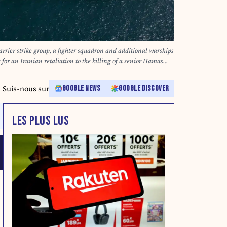
rrier strike group, a fighter squadron and additional warships
 for an Iranian retaliation to the killing of a senior Hamas
ILE PHOTO: April 12, 2022 - Sea of Japan - The Nimitz-class
CVN 72). Bilateral operations like this one reassure our allies
Suis-nous sur
GOOGLE NEWS
GOOGLE DISCOVER
o maintaining a free and open Indo-Pacific region. (Credit
 Service)
LES PLUS LUS