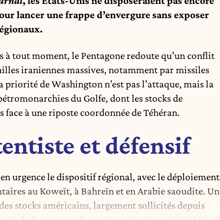
ournal
, les États-Unis ne disposeraient pas encore
pour lancer une frappe d’envergure sans exposer
régionaux.
les à tout moment, le Pentagone redoute qu’un conflit
ailles iraniennes massives, notamment par missiles
la priorité de Washington n’est pas l’attaque, mais la
s pétromonarchies du Golfe, dont les stocks de
ts face à une riposte coordonnée de Téhéran.
tentiste et défensif
en urgence le dispositif régional, avec le déploiement
aires au Koweït, à Bahreïn et en Arabie saoudite. Un
des stocks américains, largement sollicités depuis
 via la fourniture de systèmes Patriot et NASAMS.