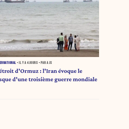
ERNATIONAL
• IL Y A
4 JOURS
• PAR A JS
étroit d'Ormuz : l'Iran évoque le
isque d'une troisième guerre mondiale