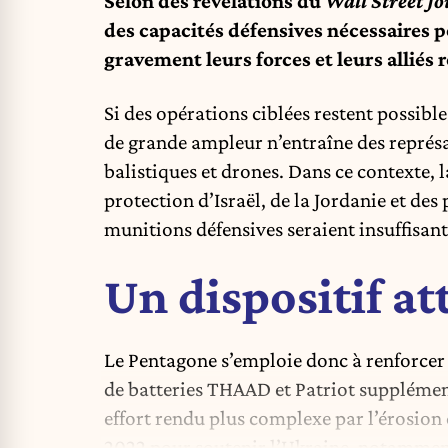
Selon des révélations du
Wall Street J
des capacités défensives nécessaires 
gravement leurs forces et leurs alliés 
Si des opérations ciblées restent possib
de grande ampleur n’entraîne des représ
balistiques et drones. Dans ce contexte, 
protection d’Israël, de la Jordanie et de
munitions défensives seraient insuffisan
Un dispositif at
Le Pentagone s’emploie donc à renforcer 
de batteries THAAD et Patriot supplément
effort rendu plus complexe par l’érosion 
2022 pour soutenir l’Ukraine, notamment