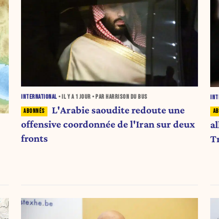
INTERNATIONAL
• IL Y A
1 JOUR
• PAR HARRISON DU BUS
INT
L'Arabie saoudite redoute une
offensive coordonnée de l'Iran sur deux
a
fronts
T