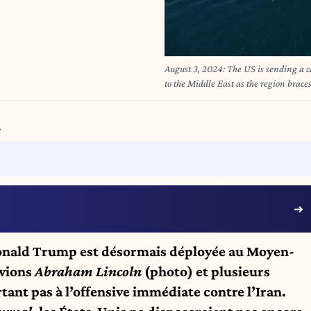
August 3, 2024: The US is sending a ca
to the Middle East as the region braces
leader in Tehran earlier this week. F
aircraft carrier USS Abraham Lincoln (
and partners of the U.S. commitment t
4
Image: © U.S. Navy/ZUMA Press Wire
Donald Trump est désormais déployée au Moyen-
avions
Abraham Lincoln
(photo) et plusieurs
rtant pas à l’offensive immédiate contre l’Iran.