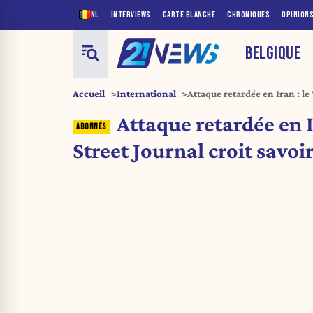
NL
INTERVIEWS
CARTE BLANCHE
CHRONIQUES
OPINION
BELGIQUE
Accueil
International
Attaque retardée en Iran : le 
pourquoi
Attaque retardée en I
Street Journal croit savo