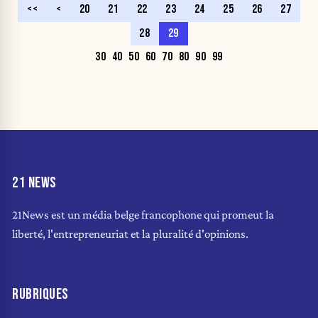
<<
<
20
21
22
23
24
25
26
27
28
29
30
40
50
60
70
80
90
99
21 NEWS
21News est un média belge francophone qui promeut la
liberté, l'entrepreneuriat et la pluralité d'opinions.
RUBRIQUES