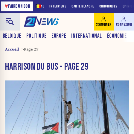
♥
FAIRE UN DON
NL
INTERVIEWS
CARTE BLANCHE
CHRONIQUES
OPINIO
S'ABONNER
CONNEXION
BELGIQUE
POLITIQUE
EUROPE
INTERNATIONAL
ÉCONOMIE
Accueil
Page 29
HARRISON DU BUS - PAGE 29