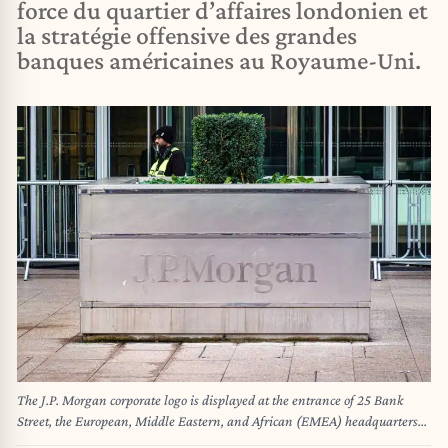
force du quartier d’affaires londonien et
la stratégie offensive des grandes
banques américaines au Royaume-Uni.
The J.P. Morgan corporate logo is displayed at the entrance of 25 Bank
Street, the European, Middle Eastern, and African (EMEA) headquarters
for JPMorgan Chase & Co., in Canary Wharf, London, England, United