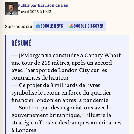
Kingdom, on December 26, 2025. A security man is seen in the
Publié par
Harrison du Bus
background. (Photo by Michael Nguyen/NurPhoto)
7 avril 2026 à 10:13
Suis-nous sur
GOOGLE NEWS
GOOGLE DISCOVER
DE L'ARTICLE
RÉSUMÉ
— JPMorgan va construire à Canary Wharf
une tour de 265 mètres, après un accord
avec l’aéroport de London City sur les
contraintes de hauteur
— Ce projet de 3 milliards de livres
symbolise le retour en force du quartier
financier londonien après la pandémie
— Soutenu par des négociations avec le
gouvernement britannique, il illustre la
stratégie offensive des banques américaines
à Londres