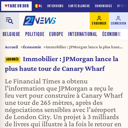
♥
FAIRE UN DON
NL
INTERVIEWS
CARTE BLANCHE
CHRONIQUES
OPINIO
S'ABONNER
CONNEXION
BELGIQUE
POLITIQUE
EUROPE
INTERNATIONAL
ÉCONOMIE
Accueil
Économie
Immobilier : JPMorgan lance la plus haute
tour de Canary Wharf
Immobilier : JPMorgan lance la
plus haute tour de Canary Wharf
Le Financial Times a obtenu
l'information que JPMorgan a reçu le
feu vert pour construire à Canary Wharf
une tour de 265 mètres, après des
négociations sensibles avec l’aéroport
de London City. Un projet à 3 milliards
de livres qui illustre à la fois le retour en